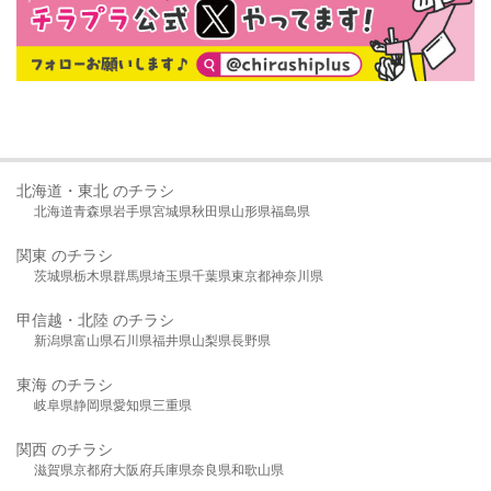
北海道・東北 のチラシ
北海道
青森県
岩手県
宮城県
秋田県
山形県
福島県
関東 のチラシ
茨城県
栃木県
群馬県
埼玉県
千葉県
東京都
神奈川県
甲信越・北陸 のチラシ
新潟県
富山県
石川県
福井県
山梨県
長野県
東海 のチラシ
岐阜県
静岡県
愛知県
三重県
関西 のチラシ
滋賀県
京都府
大阪府
兵庫県
奈良県
和歌山県