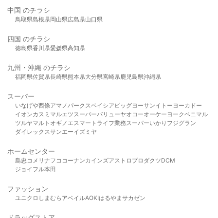
中国 のチラシ
鳥取県
島根県
岡山県
広島県
山口県
四国 のチラシ
徳島県
香川県
愛媛県
高知県
九州・沖縄 のチラシ
福岡県
佐賀県
長崎県
熊本県
大分県
宮崎県
鹿児島県
沖縄県
スーパー
いなげや
西條
アマノパークス
ベイシア
ビッグヨーサン
イトーヨーカドー
イオン
カスミ
マルエツ
スーパーバリュー
ヤオコー
オーケー
ヨークベニマル
ツルヤ
マルト
オギノ
エスマート
ライフ
業務スーパー
いかり
フジグラン
ダイレックス
サンエー
イズミヤ
ホームセンター
島忠
コメリ
ナフコ
コーナン
カインズ
アストロプロダクツ
DCM
ジョイフル本田
ファッション
ユニクロ
しまむら
アベイル
AOKI
はるやま
サカゼン
ドラッグストア