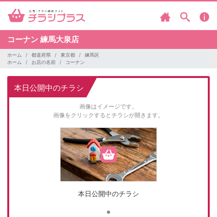
コーナン
練馬大泉店
ホーム
都道府県
東京都
練馬区
ホーム
お店の名前
コーナン
本日公開中のチラシ
画像はイメージです。
画像をクリックするとチラシが開きます。
本日公開中のチラシ