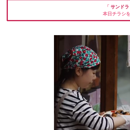
「
サンドラ
本日チラシ