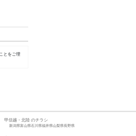
ことをご理
甲信越・北陸 のチラシ
新潟県
富山県
石川県
福井県
山梨県
長野県