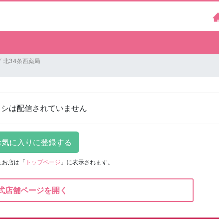
 北34条西薬局
ラシは配信されていません
たお店は
「
トップページ
」に表示されます。
式店舗ページを開く