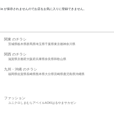
kie が保存されませんのでお店をお気に入りに登録できません。
関東 のチラシ
茨城県
栃木県
群馬県
埼玉県
千葉県
東京都
神奈川県
関西 のチラシ
滋賀県
京都府
大阪府
兵庫県
奈良県
和歌山県
九州・沖縄 のチラシ
福岡県
佐賀県
長崎県
熊本県
大分県
宮崎県
鹿児島県
沖縄県
ファッション
ユニクロ
しまむら
アベイル
AOKI
はるやま
サカゼン