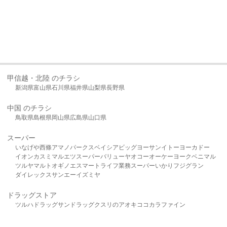
甲信越・北陸 のチラシ
新潟県
富山県
石川県
福井県
山梨県
長野県
中国 のチラシ
鳥取県
島根県
岡山県
広島県
山口県
スーパー
いなげや
西條
アマノパークス
ベイシア
ビッグヨーサン
イトーヨーカドー
イオン
カスミ
マルエツ
スーパーバリュー
ヤオコー
オーケー
ヨークベニマル
ツルヤ
マルト
オギノ
エスマート
ライフ
業務スーパー
いかり
フジグラン
ダイレックス
サンエー
イズミヤ
ドラッグストア
ツルハドラッグ
サンドラッグ
クスリのアオキ
ココカラファイン