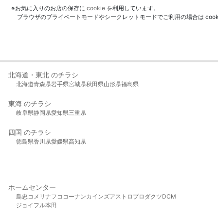
※お気に入りのお店の保存に
cookie
を利用しています。
ブラウザのプライベートモードやシークレットモードでご利用の場合は coo
北海道・東北 のチラシ
北海道
青森県
岩手県
宮城県
秋田県
山形県
福島県
東海 のチラシ
岐阜県
静岡県
愛知県
三重県
四国 のチラシ
徳島県
香川県
愛媛県
高知県
ホームセンター
島忠
コメリ
ナフコ
コーナン
カインズ
アストロプロダクツ
DCM
ジョイフル本田