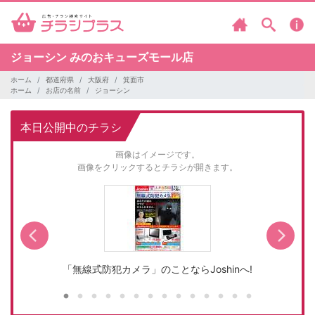
ジョーシン
みのおキューズモール店
ホーム
都道府県
大阪府
箕面市
ホーム
お店の名前
ジョーシン
本日公開中のチラシ
画像はイメージです。
画像をクリックするとチラシが開きます。
「無線式防犯カメラ」のことならJoshinへ!