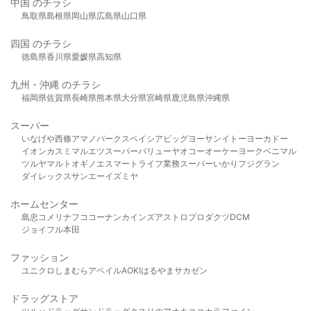
中国 のチラシ
鳥取県
島根県
岡山県
広島県
山口県
四国 のチラシ
徳島県
香川県
愛媛県
高知県
九州・沖縄 のチラシ
福岡県
佐賀県
長崎県
熊本県
大分県
宮崎県
鹿児島県
沖縄県
スーパー
いなげや
西條
アマノパークス
ベイシア
ビッグヨーサン
イトーヨーカドー
イオン
カスミ
マルエツ
スーパーバリュー
ヤオコー
オーケー
ヨークベニマル
ツルヤ
マルト
オギノ
エスマート
ライフ
業務スーパー
いかり
フジグラン
ダイレックス
サンエー
イズミヤ
ホームセンター
島忠
コメリ
ナフコ
コーナン
カインズ
アストロプロダクツ
DCM
ジョイフル本田
ファッション
ユニクロ
しまむら
アベイル
AOKI
はるやま
サカゼン
ドラッグストア