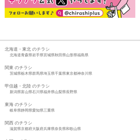
北海道・東北 のチラシ
北海道
青森県
岩手県
宮城県
秋田県
山形県
福島県
関東 のチラシ
茨城県
栃木県
群馬県
埼玉県
千葉県
東京都
神奈川県
甲信越・北陸 のチラシ
新潟県
富山県
石川県
福井県
山梨県
長野県
東海 のチラシ
岐阜県
静岡県
愛知県
三重県
関西 のチラシ
滋賀県
京都府
大阪府
兵庫県
奈良県
和歌山県