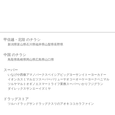
甲信越・北陸 のチラシ
新潟県
富山県
石川県
福井県
山梨県
長野県
中国 のチラシ
鳥取県
島根県
岡山県
広島県
山口県
スーパー
いなげや
西條
アマノパークス
ベイシア
ビッグヨーサン
イトーヨーカドー
イオン
カスミ
マルエツ
スーパーバリュー
ヤオコー
オーケー
ヨークベニマル
ツルヤ
マルト
オギノ
エスマート
ライフ
業務スーパー
いかり
フジグラン
ダイレックス
サンエー
イズミヤ
ドラッグストア
ツルハドラッグ
サンドラッグ
クスリのアオキ
ココカラファイン