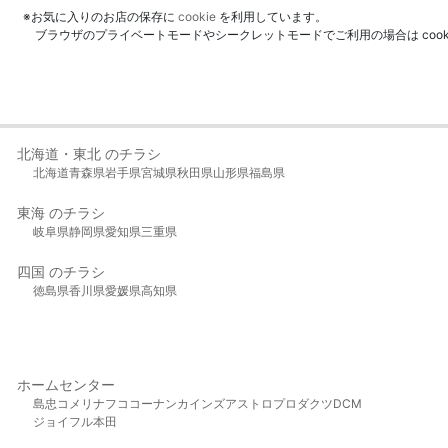
※お気に入りのお店の保存に
cookie
を利用しています。
ブラウザのプライベートモードやシークレットモードでご利用の場合は coo
北海道・東北 のチラシ
北海道
青森県
岩手県
宮城県
秋田県
山形県
福島県
東海 のチラシ
岐阜県
静岡県
愛知県
三重県
四国 のチラシ
徳島県
香川県
愛媛県
高知県
ホームセンター
島忠
コメリ
ナフコ
コーナン
カインズ
アストロプロダクツ
DCM
ジョイフル本田