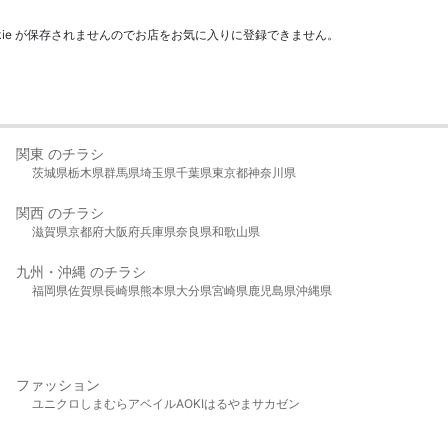
kie が保存されませんのでお店をお気に入りに登録できません。
関東 のチラシ
茨城県
栃木県
群馬県
埼玉県
千葉県
東京都
神奈川県
関西 のチラシ
滋賀県
京都府
大阪府
兵庫県
奈良県
和歌山県
九州・沖縄 のチラシ
福岡県
佐賀県
長崎県
熊本県
大分県
宮崎県
鹿児島県
沖縄県
ファッション
ユニクロ
しまむら
アベイル
AOKI
はるやま
サカゼン