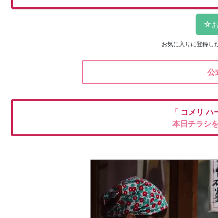
お気に入りに登録し
公
「
コメリ
ハ
本日チラシ