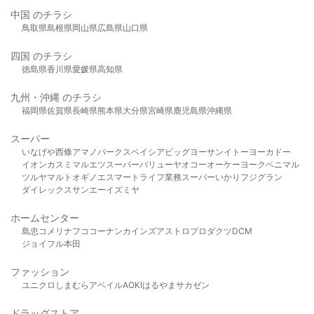
中国 のチラシ
鳥取県
島根県
岡山県
広島県
山口県
四国 のチラシ
徳島県
香川県
愛媛県
高知県
九州・沖縄 のチラシ
福岡県
佐賀県
長崎県
熊本県
大分県
宮崎県
鹿児島県
沖縄県
スーパー
いなげや
西條
アマノパークス
ベイシア
ビッグヨーサン
イトーヨーカドー
イオン
カスミ
マルエツ
スーパーバリュー
ヤオコー
オーケー
ヨークベニマル
ツルヤ
マルト
オギノ
エスマート
ライフ
業務スーパー
いかり
フジグラン
ダイレックス
サンエー
イズミヤ
ホームセンター
島忠
コメリ
ナフコ
コーナン
カインズ
アストロプロダクツ
DCM
ジョイフル本田
ファッション
ユニクロ
しまむら
アベイル
AOKI
はるやま
サカゼン
ドラッグストア