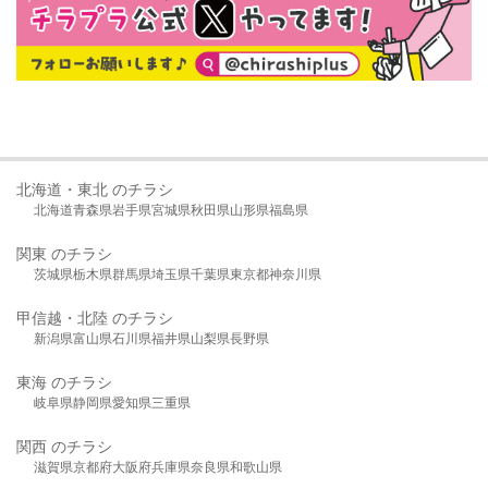
北海道・東北 のチラシ
北海道
青森県
岩手県
宮城県
秋田県
山形県
福島県
関東 のチラシ
茨城県
栃木県
群馬県
埼玉県
千葉県
東京都
神奈川県
甲信越・北陸 のチラシ
新潟県
富山県
石川県
福井県
山梨県
長野県
東海 のチラシ
岐阜県
静岡県
愛知県
三重県
関西 のチラシ
滋賀県
京都府
大阪府
兵庫県
奈良県
和歌山県