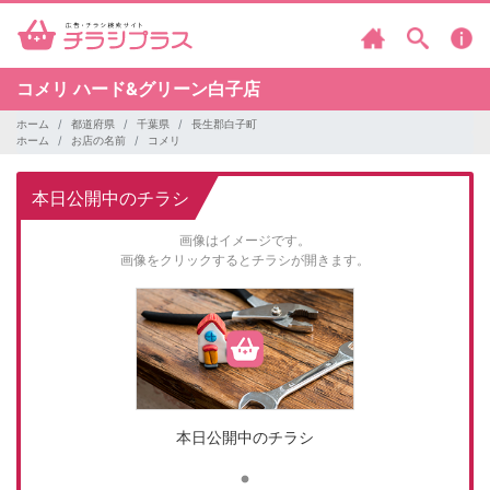
コメリ
ハード&グリーン白子店
ホーム
都道府県
千葉県
長生郡白子町
ホーム
お店の名前
コメリ
本日公開中のチラシ
画像はイメージです。
画像をクリックするとチラシが開きます。
本日公開中のチラシ