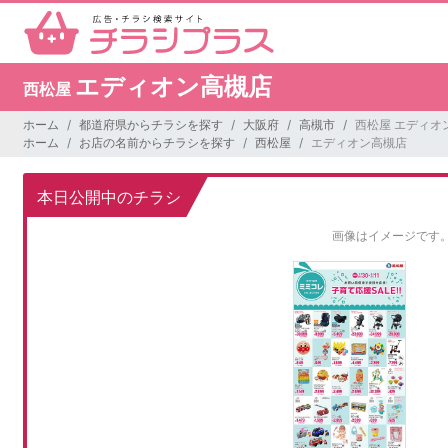
エディオン高槻店
西松屋
ホーム
都道府県からチラシを探す
大阪府
高槻市
西松屋 エディオ
ホーム
お店の名前からチラシを探す
西松屋
エディオン高槻店
本日公開中のチラシ
画像はイメージです