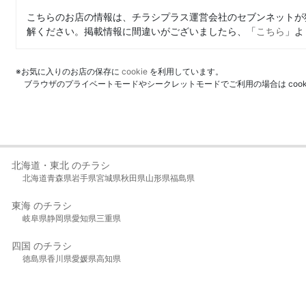
こちらのお店の情報は、チラシプラス運営会社のセブンネットが
解ください。掲載情報に間違いがございましたら、「
こちら
」よ
※お気に入りのお店の保存に
cookie
を利用しています。
ブラウザのプライベートモードやシークレットモードでご利用の場合は coo
北海道・東北 のチラシ
北海道
青森県
岩手県
宮城県
秋田県
山形県
福島県
東海 のチラシ
岐阜県
静岡県
愛知県
三重県
四国 のチラシ
徳島県
香川県
愛媛県
高知県