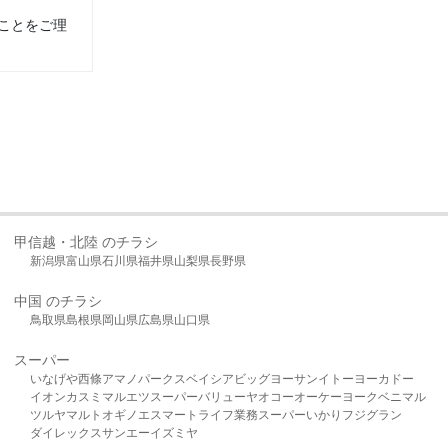
ことをご理
甲信越・北陸 のチラシ
新潟県
富山県
石川県
福井県
山梨県
長野県
中国 のチラシ
鳥取県
島根県
岡山県
広島県
山口県
スーパー
いなげや
西條
アマノパークス
ベイシア
ビッグヨーサン
イトーヨーカドー
イオン
カスミ
マルエツ
スーパーバリュー
ヤオコー
オーケー
ヨークベニマル
ツルヤ
マルト
オギノ
エスマート
ライフ
業務スーパー
いかり
フジグラン
ダイレックス
サンエー
イズミヤ