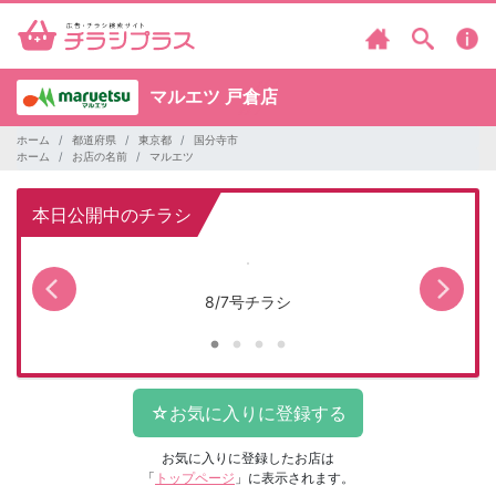
マルエツ
戸倉店
ホーム
都道府県
東京都
国分寺市
ホーム
お店の名前
マルエツ
本日公開中のチラシ
8/7号チラシ
お気に入りに登録したお店は
「
トップページ
」に表示されます。