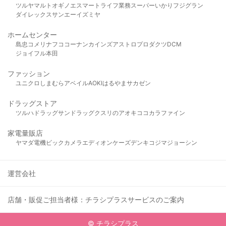
ツルヤ
マルト
オギノ
エスマート
ライフ
業務スーパー
いかり
フジグラン
ダイレックス
サンエー
イズミヤ
ホームセンター
島忠
コメリ
ナフコ
コーナン
カインズ
アストロプロダクツ
DCM
ジョイフル本田
ファッション
ユニクロ
しまむら
アベイル
AOKI
はるやま
サカゼン
ドラッグストア
ツルハドラッグ
サンドラッグ
クスリのアオキ
ココカラファイン
家電量販店
ヤマダ電機
ビックカメラ
エディオン
ケーズデンキ
コジマ
ジョーシン
運営会社
店舗・販促ご担当者様：チラシプラスサービスのご案内
© チラシプラス