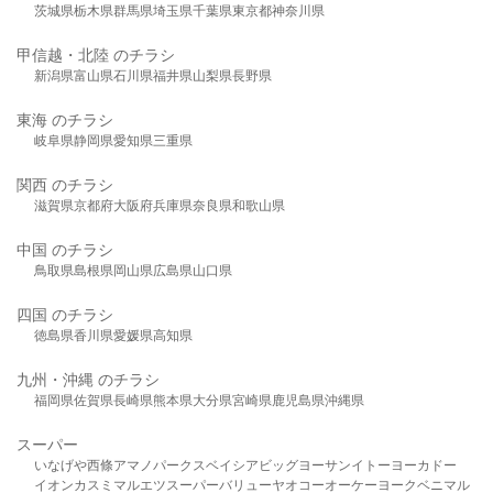
茨城県
栃木県
群馬県
埼玉県
千葉県
東京都
神奈川県
甲信越・北陸 のチラシ
新潟県
富山県
石川県
福井県
山梨県
長野県
東海 のチラシ
岐阜県
静岡県
愛知県
三重県
関西 のチラシ
滋賀県
京都府
大阪府
兵庫県
奈良県
和歌山県
中国 のチラシ
鳥取県
島根県
岡山県
広島県
山口県
四国 のチラシ
徳島県
香川県
愛媛県
高知県
九州・沖縄 のチラシ
福岡県
佐賀県
長崎県
熊本県
大分県
宮崎県
鹿児島県
沖縄県
スーパー
いなげや
西條
アマノパークス
ベイシア
ビッグヨーサン
イトーヨーカドー
イオン
カスミ
マルエツ
スーパーバリュー
ヤオコー
オーケー
ヨークベニマル