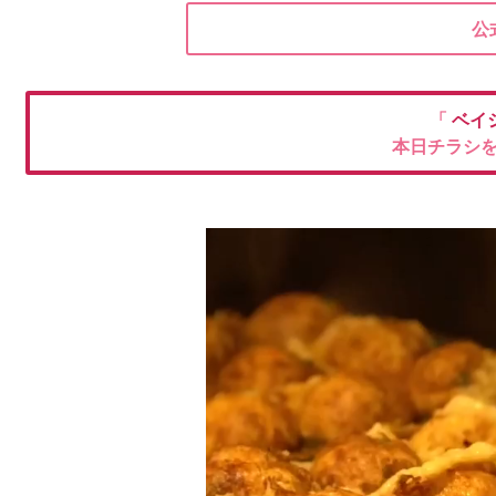
公
「
ベイ
本日チラシ