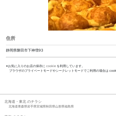
住所
静岡県磐田市下神増93
※お気に入りのお店の保存に
cookie
を利用しています。
ブラウザのプライベートモードやシークレットモードでご利用の場合は coo
北海道・東北 のチラシ
北海道
青森県
岩手県
宮城県
秋田県
山形県
福島県