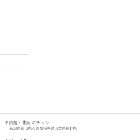
甲信越・北陸 のチラシ
新潟県
富山県
石川県
福井県
山梨県
長野県