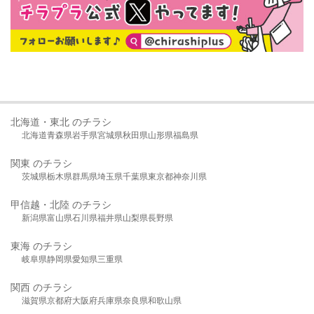
北海道・東北 のチラシ
北海道
青森県
岩手県
宮城県
秋田県
山形県
福島県
関東 のチラシ
茨城県
栃木県
群馬県
埼玉県
千葉県
東京都
神奈川県
甲信越・北陸 のチラシ
新潟県
富山県
石川県
福井県
山梨県
長野県
東海 のチラシ
岐阜県
静岡県
愛知県
三重県
関西 のチラシ
滋賀県
京都府
大阪府
兵庫県
奈良県
和歌山県