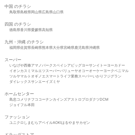
中国 のチラシ
鳥取県
島根県
岡山県
広島県
山口県
四国 のチラシ
徳島県
香川県
愛媛県
高知県
九州・沖縄 のチラシ
福岡県
佐賀県
長崎県
熊本県
大分県
宮崎県
鹿児島県
沖縄県
スーパー
いなげや
西條
アマノパークス
ベイシア
ビッグヨーサン
イトーヨーカドー
イオン
カスミ
マルエツ
スーパーバリュー
ヤオコー
オーケー
ヨークベニマル
ツルヤ
マルト
オギノ
エスマート
ライフ
業務スーパー
いかり
フジグラン
ダイレックス
サンエー
イズミヤ
ホームセンター
島忠
コメリ
ナフコ
コーナン
カインズ
アストロプロダクツ
DCM
ジョイフル本田
ファッション
ユニクロ
しまむら
アベイル
AOKI
はるやま
サカゼン
ドラッグストア