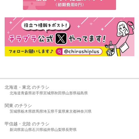
北海道・東北 のチラシ
北海道
青森県
岩手県
宮城県
秋田県
山形県
福島県
関東 のチラシ
茨城県
栃木県
群馬県
埼玉県
千葉県
東京都
神奈川県
甲信越・北陸 のチラシ
新潟県
富山県
石川県
福井県
山梨県
長野県