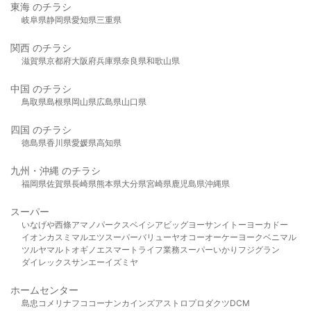
東海 のチラシ
岐阜県
静岡県
愛知県
三重県
関西 のチラシ
滋賀県
京都府
大阪府
兵庫県
奈良県
和歌山県
中国 のチラシ
鳥取県
島根県
岡山県
広島県
山口県
四国 のチラシ
徳島県
香川県
愛媛県
高知県
九州・沖縄 のチラシ
福岡県
佐賀県
長崎県
熊本県
大分県
宮崎県
鹿児島県
沖縄県
スーパー
いなげや
西條
アマノパークス
ベイシア
ビッグヨーサン
イトーヨーカドー
イオン
カスミ
マルエツ
スーパーバリュー
ヤオコー
オーケー
ヨークベニマル
ツルヤ
マルト
オギノ
エスマート
ライフ
業務スーパー
いかり
フジグラン
ダイレックス
サンエー
イズミヤ
ホームセンター
島忠
コメリ
ナフコ
コーナン
カインズ
アストロプロダクツ
DCM