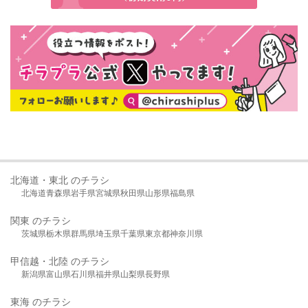
北海道・東北 のチラシ
北海道
青森県
岩手県
宮城県
秋田県
山形県
福島県
関東 のチラシ
茨城県
栃木県
群馬県
埼玉県
千葉県
東京都
神奈川県
甲信越・北陸 のチラシ
新潟県
富山県
石川県
福井県
山梨県
長野県
東海 のチラシ