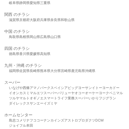
岐阜県
静岡県
愛知県
三重県
関西 のチラシ
滋賀県
京都府
大阪府
兵庫県
奈良県
和歌山県
中国 のチラシ
鳥取県
島根県
岡山県
広島県
山口県
四国 のチラシ
徳島県
香川県
愛媛県
高知県
九州・沖縄 のチラシ
福岡県
佐賀県
長崎県
熊本県
大分県
宮崎県
鹿児島県
沖縄県
スーパー
いなげや
西條
アマノパークス
ベイシア
ビッグヨーサン
イトーヨーカドー
イオン
カスミ
マルエツ
スーパーバリュー
ヤオコー
オーケー
ヨークベニマル
ツルヤ
マルト
オギノ
エスマート
ライフ
業務スーパー
いかり
フジグラン
ダイレックス
サンエー
イズミヤ
ホームセンター
島忠
コメリ
ナフコ
コーナン
カインズ
アストロプロダクツ
DCM
ジョイフル本田