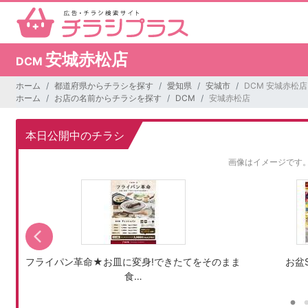
安城赤松店
DCM
ホーム
都道府県からチラシを探す
愛知県
安城市
DCM 安城赤松店
ホーム
お店の名前からチラシを探す
DCM
安城赤松店
本日公開中のチラシ
画像はイメージです
フライパン革命★お皿に変身!できたてをそのまま
お盆S
食…