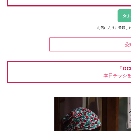
お気に入りに登録し
公
「
DC
本日チラシ