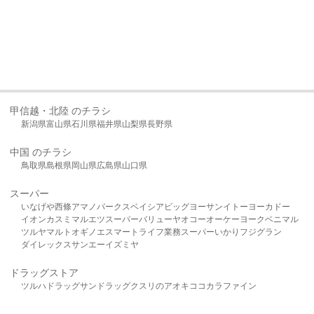
甲信越・北陸 のチラシ
新潟県
富山県
石川県
福井県
山梨県
長野県
中国 のチラシ
鳥取県
島根県
岡山県
広島県
山口県
スーパー
いなげや
西條
アマノパークス
ベイシア
ビッグヨーサン
イトーヨーカドー
イオン
カスミ
マルエツ
スーパーバリュー
ヤオコー
オーケー
ヨークベニマル
ツルヤ
マルト
オギノ
エスマート
ライフ
業務スーパー
いかり
フジグラン
ダイレックス
サンエー
イズミヤ
ドラッグストア
ツルハドラッグ
サンドラッグ
クスリのアオキ
ココカラファイン