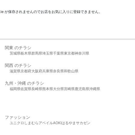
kie が保存されませんのでお店をお気に入りに登録できません。
関東 のチラシ
茨城県
栃木県
群馬県
埼玉県
千葉県
東京都
神奈川県
関西 のチラシ
滋賀県
京都府
大阪府
兵庫県
奈良県
和歌山県
九州・沖縄 のチラシ
福岡県
佐賀県
長崎県
熊本県
大分県
宮崎県
鹿児島県
沖縄県
ファッション
ユニクロ
しまむら
アベイル
AOKI
はるやま
サカゼン