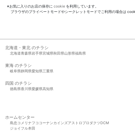
※お気に入りのお店の保存に
cookie
を利用しています。
ブラウザのプライベートモードやシークレットモードでご利用の場合は coo
北海道・東北 のチラシ
北海道
青森県
岩手県
宮城県
秋田県
山形県
福島県
東海 のチラシ
岐阜県
静岡県
愛知県
三重県
四国 のチラシ
徳島県
香川県
愛媛県
高知県
ホームセンター
島忠
コメリ
ナフコ
コーナン
カインズ
アストロプロダクツ
DCM
ジョイフル本田