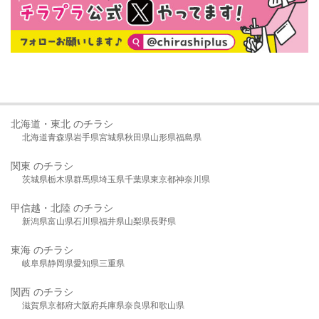
北海道・東北 のチラシ
北海道
青森県
岩手県
宮城県
秋田県
山形県
福島県
関東 のチラシ
茨城県
栃木県
群馬県
埼玉県
千葉県
東京都
神奈川県
甲信越・北陸 のチラシ
新潟県
富山県
石川県
福井県
山梨県
長野県
東海 のチラシ
岐阜県
静岡県
愛知県
三重県
関西 のチラシ
滋賀県
京都府
大阪府
兵庫県
奈良県
和歌山県