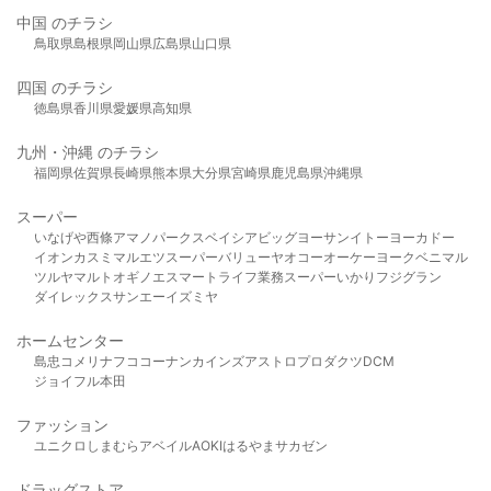
中国 のチラシ
鳥取県
島根県
岡山県
広島県
山口県
四国 のチラシ
徳島県
香川県
愛媛県
高知県
九州・沖縄 のチラシ
福岡県
佐賀県
長崎県
熊本県
大分県
宮崎県
鹿児島県
沖縄県
スーパー
いなげや
西條
アマノパークス
ベイシア
ビッグヨーサン
イトーヨーカドー
イオン
カスミ
マルエツ
スーパーバリュー
ヤオコー
オーケー
ヨークベニマル
ツルヤ
マルト
オギノ
エスマート
ライフ
業務スーパー
いかり
フジグラン
ダイレックス
サンエー
イズミヤ
ホームセンター
島忠
コメリ
ナフコ
コーナン
カインズ
アストロプロダクツ
DCM
ジョイフル本田
ファッション
ユニクロ
しまむら
アベイル
AOKI
はるやま
サカゼン
ドラッグストア