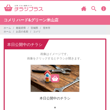
コメリ
ハード&グリーン米山店
ホーム
都道府県
宮城県
登米市
ホーム
お店の名前
コメリ
本日公開中のチラシ
画像はイメージです。
画像をクリックするとチラシが開きます。
本日公開中のチラシ