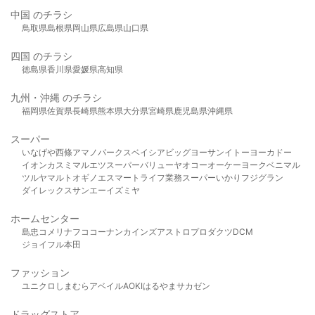
中国 のチラシ
鳥取県
島根県
岡山県
広島県
山口県
四国 のチラシ
徳島県
香川県
愛媛県
高知県
九州・沖縄 のチラシ
福岡県
佐賀県
長崎県
熊本県
大分県
宮崎県
鹿児島県
沖縄県
スーパー
いなげや
西條
アマノパークス
ベイシア
ビッグヨーサン
イトーヨーカドー
イオン
カスミ
マルエツ
スーパーバリュー
ヤオコー
オーケー
ヨークベニマル
ツルヤ
マルト
オギノ
エスマート
ライフ
業務スーパー
いかり
フジグラン
ダイレックス
サンエー
イズミヤ
ホームセンター
島忠
コメリ
ナフコ
コーナン
カインズ
アストロプロダクツ
DCM
ジョイフル本田
ファッション
ユニクロ
しまむら
アベイル
AOKI
はるやま
サカゼン
ドラッグストア