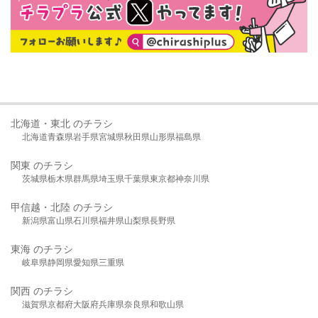
北海道・東北 のチラシ
北海道
青森県
岩手県
宮城県
秋田県
山形県
福島県
関東 のチラシ
茨城県
栃木県
群馬県
埼玉県
千葉県
東京都
神奈川県
甲信越・北陸 のチラシ
新潟県
富山県
石川県
福井県
山梨県
長野県
東海 のチラシ
岐阜県
静岡県
愛知県
三重県
関西 のチラシ
滋賀県
京都府
大阪府
兵庫県
奈良県
和歌山県