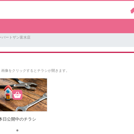
ーバートザン富水店
。
画像をクリックするとチラシが開きます。
本日公開中のチラシ