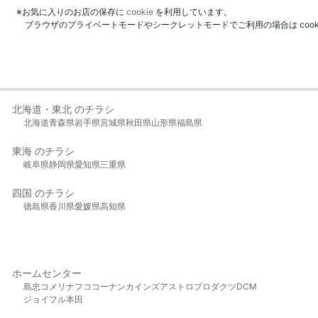
※お気に入りのお店の保存に
cookie
を利用しています。
ブラウザのプライベートモードやシークレットモードでご利用の場合は coo
北海道・東北 のチラシ
北海道
青森県
岩手県
宮城県
秋田県
山形県
福島県
東海 のチラシ
岐阜県
静岡県
愛知県
三重県
四国 のチラシ
徳島県
香川県
愛媛県
高知県
ホームセンター
島忠
コメリ
ナフコ
コーナン
カインズ
アストロプロダクツ
DCM
ジョイフル本田