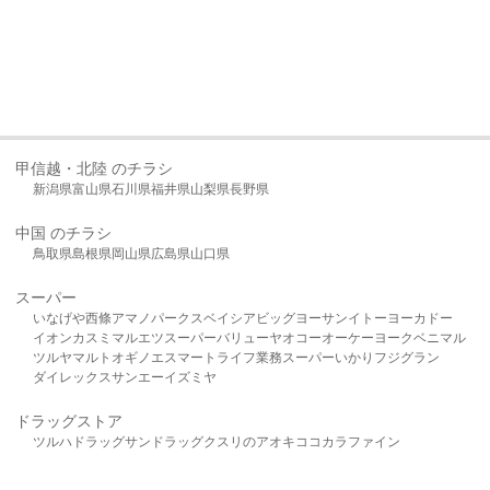
甲信越・北陸 のチラシ
新潟県
富山県
石川県
福井県
山梨県
長野県
中国 のチラシ
鳥取県
島根県
岡山県
広島県
山口県
スーパー
いなげや
西條
アマノパークス
ベイシア
ビッグヨーサン
イトーヨーカドー
イオン
カスミ
マルエツ
スーパーバリュー
ヤオコー
オーケー
ヨークベニマル
ツルヤ
マルト
オギノ
エスマート
ライフ
業務スーパー
いかり
フジグラン
ダイレックス
サンエー
イズミヤ
ドラッグストア
ツルハドラッグ
サンドラッグ
クスリのアオキ
ココカラファイン