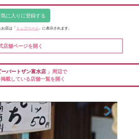
たお店は
「
トップページ
」に表示されます。
式店舗ページを開く
ビーバートザン富水店
」周辺で
を掲載している店舗一覧を開く