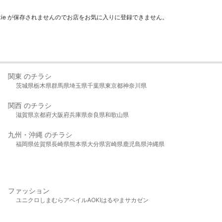
kie が保存されませんのでお店をお気に入りに登録できません。
関東 のチラシ
茨城県
栃木県
群馬県
埼玉県
千葉県
東京都
神奈川県
関西 のチラシ
滋賀県
京都府
大阪府
兵庫県
奈良県
和歌山県
九州・沖縄 のチラシ
福岡県
佐賀県
長崎県
熊本県
大分県
宮崎県
鹿児島県
沖縄県
ファッション
ユニクロ
しまむら
アベイル
AOKI
はるやま
サカゼン