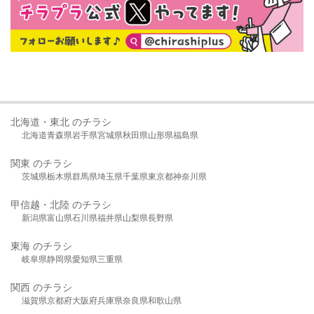
北海道・東北 のチラシ
北海道
青森県
岩手県
宮城県
秋田県
山形県
福島県
関東 のチラシ
茨城県
栃木県
群馬県
埼玉県
千葉県
東京都
神奈川県
甲信越・北陸 のチラシ
新潟県
富山県
石川県
福井県
山梨県
長野県
東海 のチラシ
岐阜県
静岡県
愛知県
三重県
関西 のチラシ
滋賀県
京都府
大阪府
兵庫県
奈良県
和歌山県