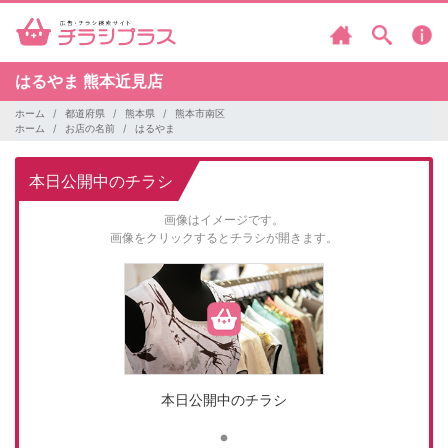
はるやま
熊本近見店
ホーム
都道府県
熊本県
熊本市南区
ホーム
お店の名前
はるやま
本日公開中のチラシ
画像はイメージです。
画像をクリックするとチラシが開きます。
本日公開中のチラシ