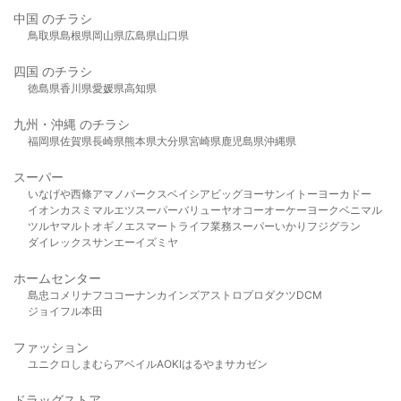
中国 のチラシ
鳥取県
島根県
岡山県
広島県
山口県
四国 のチラシ
徳島県
香川県
愛媛県
高知県
九州・沖縄 のチラシ
福岡県
佐賀県
長崎県
熊本県
大分県
宮崎県
鹿児島県
沖縄県
スーパー
いなげや
西條
アマノパークス
ベイシア
ビッグヨーサン
イトーヨーカドー
イオン
カスミ
マルエツ
スーパーバリュー
ヤオコー
オーケー
ヨークベニマル
ツルヤ
マルト
オギノ
エスマート
ライフ
業務スーパー
いかり
フジグラン
ダイレックス
サンエー
イズミヤ
ホームセンター
島忠
コメリ
ナフコ
コーナン
カインズ
アストロプロダクツ
DCM
ジョイフル本田
ファッション
ユニクロ
しまむら
アベイル
AOKI
はるやま
サカゼン
ドラッグストア