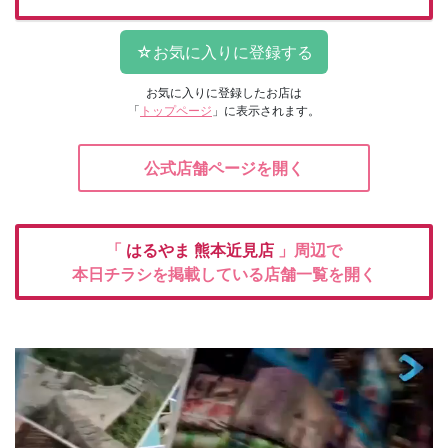
お気に入りに登録したお店は
「
トップページ
」に表示されます。
公式店舗ページを開く
「
はるやま
熊本近見店
」周辺で
本日チラシを掲載している店舗一覧を開く