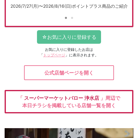
紹介
2026/7/27(月)〜2026/8/16(日)ポイントプラス商品のご紹介
2
お気に入りに登録したお店は
「
トップページ
」に表示されます。
公式店舗ページを開く
「
スーパーマーケットバロー
浄水店
」周辺で
本日チラシを掲載している店舗一覧を開く