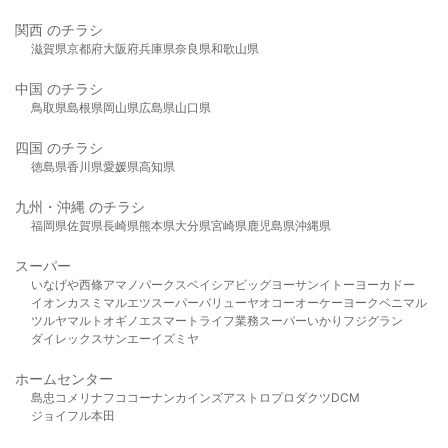
関西 のチラシ
滋賀県
京都府
大阪府
兵庫県
奈良県
和歌山県
中国 のチラシ
鳥取県
島根県
岡山県
広島県
山口県
四国 のチラシ
徳島県
香川県
愛媛県
高知県
九州・沖縄 のチラシ
福岡県
佐賀県
長崎県
熊本県
大分県
宮崎県
鹿児島県
沖縄県
スーパー
いなげや
西條
アマノパークス
ベイシア
ビッグヨーサン
イトーヨーカドー
イオン
カスミ
マルエツ
スーパーバリュー
ヤオコー
オーケー
ヨークベニマル
ツルヤ
マルト
オギノ
エスマート
ライフ
業務スーパー
いかり
フジグラン
ダイレックス
サンエー
イズミヤ
ホームセンター
島忠
コメリ
ナフコ
コーナン
カインズ
アストロプロダクツ
DCM
ジョイフル本田