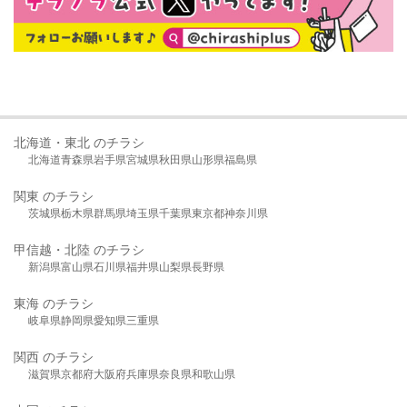
北海道・東北 のチラシ
北海道
青森県
岩手県
宮城県
秋田県
山形県
福島県
関東 のチラシ
茨城県
栃木県
群馬県
埼玉県
千葉県
東京都
神奈川県
甲信越・北陸 のチラシ
新潟県
富山県
石川県
福井県
山梨県
長野県
東海 のチラシ
岐阜県
静岡県
愛知県
三重県
関西 のチラシ
滋賀県
京都府
大阪府
兵庫県
奈良県
和歌山県