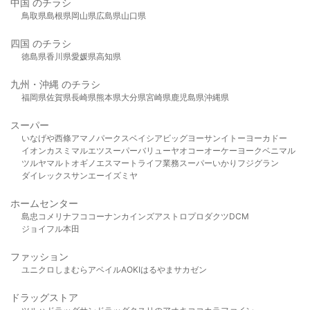
中国 のチラシ
鳥取県
島根県
岡山県
広島県
山口県
四国 のチラシ
徳島県
香川県
愛媛県
高知県
九州・沖縄 のチラシ
福岡県
佐賀県
長崎県
熊本県
大分県
宮崎県
鹿児島県
沖縄県
スーパー
いなげや
西條
アマノパークス
ベイシア
ビッグヨーサン
イトーヨーカドー
イオン
カスミ
マルエツ
スーパーバリュー
ヤオコー
オーケー
ヨークベニマル
ツルヤ
マルト
オギノ
エスマート
ライフ
業務スーパー
いかり
フジグラン
ダイレックス
サンエー
イズミヤ
ホームセンター
島忠
コメリ
ナフコ
コーナン
カインズ
アストロプロダクツ
DCM
ジョイフル本田
ファッション
ユニクロ
しまむら
アベイル
AOKI
はるやま
サカゼン
ドラッグストア