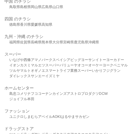
中国 のチラシ
鳥取県
島根県
岡山県
広島県
山口県
四国 のチラシ
徳島県
香川県
愛媛県
高知県
九州・沖縄 のチラシ
福岡県
佐賀県
長崎県
熊本県
大分県
宮崎県
鹿児島県
沖縄県
スーパー
いなげや
西條
アマノパークス
ベイシア
ビッグヨーサン
イトーヨーカドー
イオン
カスミ
マルエツ
スーパーバリュー
ヤオコー
オーケー
ヨークベニマル
ツルヤ
マルト
オギノ
エスマート
ライフ
業務スーパー
いかり
フジグラン
ダイレックス
サンエー
イズミヤ
ホームセンター
島忠
コメリ
ナフコ
コーナン
カインズ
アストロプロダクツ
DCM
ジョイフル本田
ファッション
ユニクロ
しまむら
アベイル
AOKI
はるやま
サカゼン
ドラッグストア