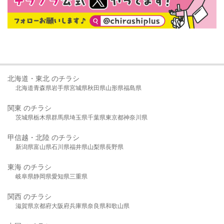
北海道・東北 のチラシ
北海道
青森県
岩手県
宮城県
秋田県
山形県
福島県
関東 のチラシ
茨城県
栃木県
群馬県
埼玉県
千葉県
東京都
神奈川県
甲信越・北陸 のチラシ
新潟県
富山県
石川県
福井県
山梨県
長野県
東海 のチラシ
岐阜県
静岡県
愛知県
三重県
関西 のチラシ
滋賀県
京都府
大阪府
兵庫県
奈良県
和歌山県