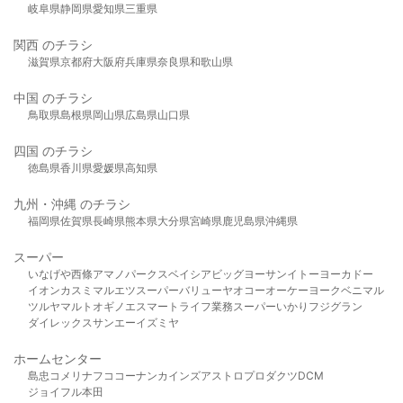
岐阜県
静岡県
愛知県
三重県
関西 のチラシ
滋賀県
京都府
大阪府
兵庫県
奈良県
和歌山県
中国 のチラシ
鳥取県
島根県
岡山県
広島県
山口県
四国 のチラシ
徳島県
香川県
愛媛県
高知県
九州・沖縄 のチラシ
福岡県
佐賀県
長崎県
熊本県
大分県
宮崎県
鹿児島県
沖縄県
スーパー
いなげや
西條
アマノパークス
ベイシア
ビッグヨーサン
イトーヨーカドー
イオン
カスミ
マルエツ
スーパーバリュー
ヤオコー
オーケー
ヨークベニマル
ツルヤ
マルト
オギノ
エスマート
ライフ
業務スーパー
いかり
フジグラン
ダイレックス
サンエー
イズミヤ
ホームセンター
島忠
コメリ
ナフコ
コーナン
カインズ
アストロプロダクツ
DCM
ジョイフル本田