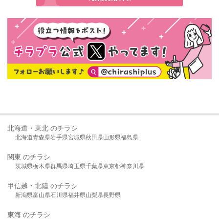
北海道・東北 のチラシ
北海道
青森県
岩手県
宮城県
秋田県
山形県
福島県
関東 のチラシ
茨城県
栃木県
群馬県
埼玉県
千葉県
東京都
神奈川県
甲信越・北陸 のチラシ
新潟県
富山県
石川県
福井県
山梨県
長野県
東海 のチラシ