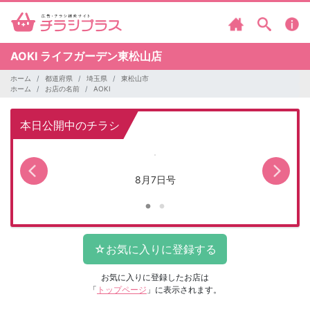
AOKI
ライフガーデン東松山店
ホーム
都道府県
埼玉県
東松山市
ホーム
お店の名前
AOKI
本日公開中のチラシ
8月7日号
お気に入りに登録したお店は
「
トップページ
」に表示されます。