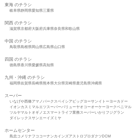
東海 のチラシ
岐阜県
静岡県
愛知県
三重県
関西 のチラシ
滋賀県
京都府
大阪府
兵庫県
奈良県
和歌山県
中国 のチラシ
鳥取県
島根県
岡山県
広島県
山口県
四国 のチラシ
徳島県
香川県
愛媛県
高知県
九州・沖縄 のチラシ
福岡県
佐賀県
長崎県
熊本県
大分県
宮崎県
鹿児島県
沖縄県
スーパー
いなげや
西條
アマノパークス
ベイシア
ビッグヨーサン
イトーヨーカドー
イオン
カスミ
マルエツ
スーパーバリュー
ヤオコー
オーケー
ヨークベニマル
ツルヤ
マルト
オギノ
エスマート
ライフ
業務スーパー
いかり
フジグラン
ダイレックス
サンエー
イズミヤ
ホームセンター
島忠
コメリ
ナフコ
コーナン
カインズ
アストロプロダクツ
DCM