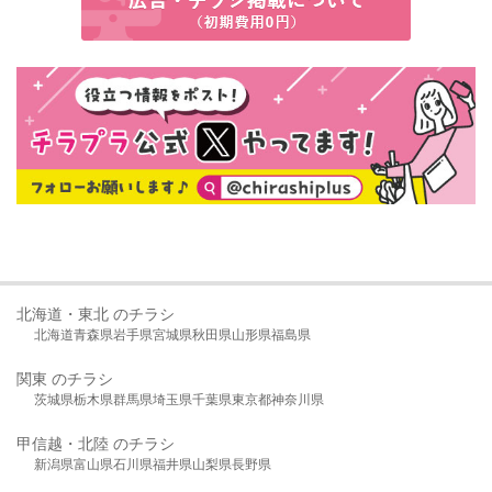
北海道・東北 のチラシ
北海道
青森県
岩手県
宮城県
秋田県
山形県
福島県
関東 のチラシ
茨城県
栃木県
群馬県
埼玉県
千葉県
東京都
神奈川県
甲信越・北陸 のチラシ
新潟県
富山県
石川県
福井県
山梨県
長野県