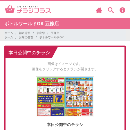
ボトルワールドOK
五條店
ホーム
都道府県
奈良県
五條市
ホーム
お店の名前
ボトルワールドOK
本日公開中のチラシ
画像はイメージです。
画像をクリックするとチラシが開きます。
本日公開中のチラシ