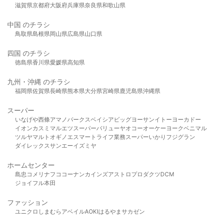
滋賀県
京都府
大阪府
兵庫県
奈良県
和歌山県
中国 のチラシ
鳥取県
島根県
岡山県
広島県
山口県
四国 のチラシ
徳島県
香川県
愛媛県
高知県
九州・沖縄 のチラシ
福岡県
佐賀県
長崎県
熊本県
大分県
宮崎県
鹿児島県
沖縄県
スーパー
いなげや
西條
アマノパークス
ベイシア
ビッグヨーサン
イトーヨーカドー
イオン
カスミ
マルエツ
スーパーバリュー
ヤオコー
オーケー
ヨークベニマル
ツルヤ
マルト
オギノ
エスマート
ライフ
業務スーパー
いかり
フジグラン
ダイレックス
サンエー
イズミヤ
ホームセンター
島忠
コメリ
ナフコ
コーナン
カインズ
アストロプロダクツ
DCM
ジョイフル本田
ファッション
ユニクロ
しまむら
アベイル
AOKI
はるやま
サカゼン