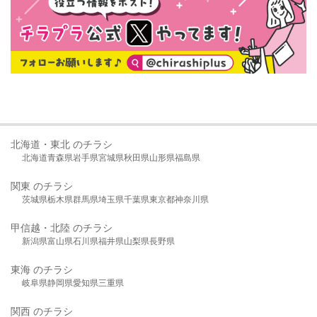
北海道・東北 のチラシ
北海道
青森県
岩手県
宮城県
秋田県
山形県
福島県
関東 のチラシ
茨城県
栃木県
群馬県
埼玉県
千葉県
東京都
神奈川県
甲信越・北陸 のチラシ
新潟県
富山県
石川県
福井県
山梨県
長野県
東海 のチラシ
岐阜県
静岡県
愛知県
三重県
関西 のチラシ