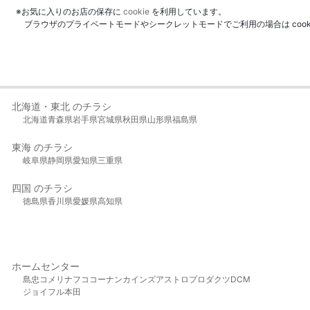
※お気に入りのお店の保存に
cookie
を利用しています。
ブラウザのプライベートモードやシークレットモードでご利用の場合は coo
北海道・東北 のチラシ
北海道
青森県
岩手県
宮城県
秋田県
山形県
福島県
東海 のチラシ
岐阜県
静岡県
愛知県
三重県
四国 のチラシ
徳島県
香川県
愛媛県
高知県
ホームセンター
島忠
コメリ
ナフコ
コーナン
カインズ
アストロプロダクツ
DCM
ジョイフル本田