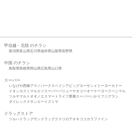
甲信越・北陸 のチラシ
新潟県
富山県
石川県
福井県
山梨県
長野県
中国 のチラシ
鳥取県
島根県
岡山県
広島県
山口県
スーパー
いなげや
西條
アマノパークス
ベイシア
ビッグヨーサン
イトーヨーカドー
イオン
カスミ
マルエツ
スーパーバリュー
ヤオコー
オーケー
ヨークベニマル
ツルヤ
マルト
オギノ
エスマート
ライフ
業務スーパー
いかり
フジグラン
ダイレックス
サンエー
イズミヤ
ドラッグストア
ツルハドラッグ
サンドラッグ
クスリのアオキ
ココカラファイン