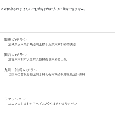
kie が保存されませんのでお店をお気に入りに登録できません。
関東 のチラシ
茨城県
栃木県
群馬県
埼玉県
千葉県
東京都
神奈川県
関西 のチラシ
滋賀県
京都府
大阪府
兵庫県
奈良県
和歌山県
九州・沖縄 のチラシ
福岡県
佐賀県
長崎県
熊本県
大分県
宮崎県
鹿児島県
沖縄県
ファッション
ユニクロ
しまむら
アベイル
AOKI
はるやま
サカゼン