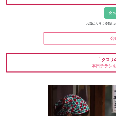
お気に入りに登録し
公
「
クスリ
本日チラシ