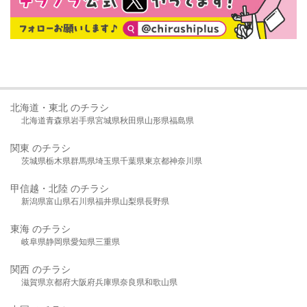
北海道・東北 のチラシ
北海道
青森県
岩手県
宮城県
秋田県
山形県
福島県
関東 のチラシ
茨城県
栃木県
群馬県
埼玉県
千葉県
東京都
神奈川県
甲信越・北陸 のチラシ
新潟県
富山県
石川県
福井県
山梨県
長野県
東海 のチラシ
岐阜県
静岡県
愛知県
三重県
関西 のチラシ
滋賀県
京都府
大阪府
兵庫県
奈良県
和歌山県