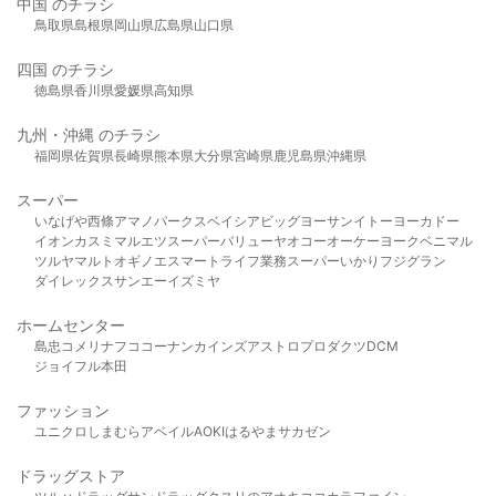
中国 のチラシ
鳥取県
島根県
岡山県
広島県
山口県
四国 のチラシ
徳島県
香川県
愛媛県
高知県
九州・沖縄 のチラシ
福岡県
佐賀県
長崎県
熊本県
大分県
宮崎県
鹿児島県
沖縄県
スーパー
いなげや
西條
アマノパークス
ベイシア
ビッグヨーサン
イトーヨーカドー
イオン
カスミ
マルエツ
スーパーバリュー
ヤオコー
オーケー
ヨークベニマル
ツルヤ
マルト
オギノ
エスマート
ライフ
業務スーパー
いかり
フジグラン
ダイレックス
サンエー
イズミヤ
ホームセンター
島忠
コメリ
ナフコ
コーナン
カインズ
アストロプロダクツ
DCM
ジョイフル本田
ファッション
ユニクロ
しまむら
アベイル
AOKI
はるやま
サカゼン
ドラッグストア