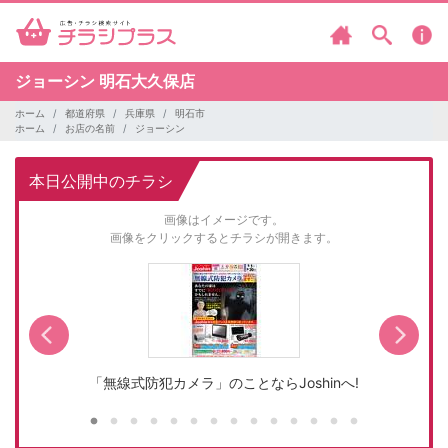
ジョーシン
明石大久保店
ホーム
都道府県
兵庫県
明石市
ホーム
お店の名前
ジョーシン
本日公開中のチラシ
画像はイメージです。
画像をクリックするとチラシが開きます。
「無線式防犯カメラ」のことならJoshinへ!