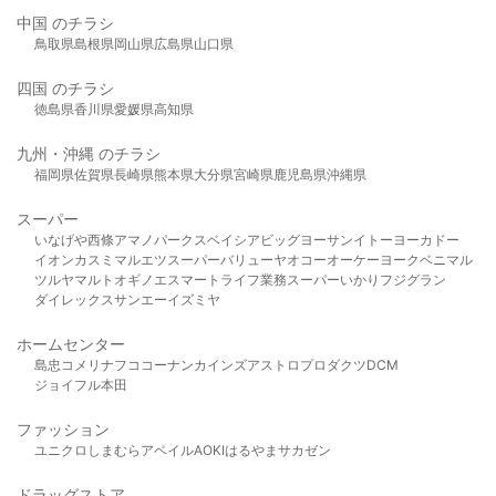
中国 のチラシ
鳥取県
島根県
岡山県
広島県
山口県
四国 のチラシ
徳島県
香川県
愛媛県
高知県
九州・沖縄 のチラシ
福岡県
佐賀県
長崎県
熊本県
大分県
宮崎県
鹿児島県
沖縄県
スーパー
いなげや
西條
アマノパークス
ベイシア
ビッグヨーサン
イトーヨーカドー
イオン
カスミ
マルエツ
スーパーバリュー
ヤオコー
オーケー
ヨークベニマル
ツルヤ
マルト
オギノ
エスマート
ライフ
業務スーパー
いかり
フジグラン
ダイレックス
サンエー
イズミヤ
ホームセンター
島忠
コメリ
ナフコ
コーナン
カインズ
アストロプロダクツ
DCM
ジョイフル本田
ファッション
ユニクロ
しまむら
アベイル
AOKI
はるやま
サカゼン
ドラッグストア