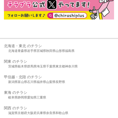
北海道・東北 のチラシ
北海道
青森県
岩手県
宮城県
秋田県
山形県
福島県
関東 のチラシ
茨城県
栃木県
群馬県
埼玉県
千葉県
東京都
神奈川県
甲信越・北陸 のチラシ
新潟県
富山県
石川県
福井県
山梨県
長野県
東海 のチラシ
岐阜県
静岡県
愛知県
三重県
関西 のチラシ
滋賀県
京都府
大阪府
兵庫県
奈良県
和歌山県