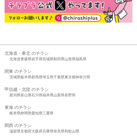
北海道・東北 のチラシ
北海道
青森県
岩手県
宮城県
秋田県
山形県
福島県
関東 のチラシ
茨城県
栃木県
群馬県
埼玉県
千葉県
東京都
神奈川県
甲信越・北陸 のチラシ
新潟県
富山県
石川県
福井県
山梨県
長野県
東海 のチラシ
岐阜県
静岡県
愛知県
三重県
関西 のチラシ
滋賀県
京都府
大阪府
兵庫県
奈良県
和歌山県