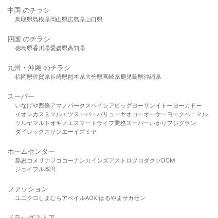
中国 のチラシ
鳥取県
島根県
岡山県
広島県
山口県
四国 のチラシ
徳島県
香川県
愛媛県
高知県
九州・沖縄 のチラシ
福岡県
佐賀県
長崎県
熊本県
大分県
宮崎県
鹿児島県
沖縄県
スーパー
いなげや
西條
アマノパークス
ベイシア
ビッグヨーサン
イトーヨーカドー
イオン
カスミ
マルエツ
スーパーバリュー
ヤオコー
オーケー
ヨークベニマル
ツルヤ
マルト
オギノ
エスマート
ライフ
業務スーパー
いかり
フジグラン
ダイレックス
サンエー
イズミヤ
ホームセンター
島忠
コメリ
ナフコ
コーナン
カインズ
アストロプロダクツ
DCM
ジョイフル本田
ファッション
ユニクロ
しまむら
アベイル
AOKI
はるやま
サカゼン
ドラッグストア