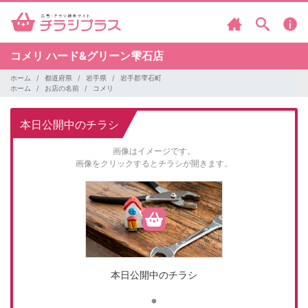
コメリ
ハード&グリーン雫石店
ホーム
都道府県
岩手県
岩手郡雫石町
ホーム
お店の名前
コメリ
本日公開中のチラシ
画像はイメージです。
画像をクリックするとチラシが開きます。
本日公開中のチラシ