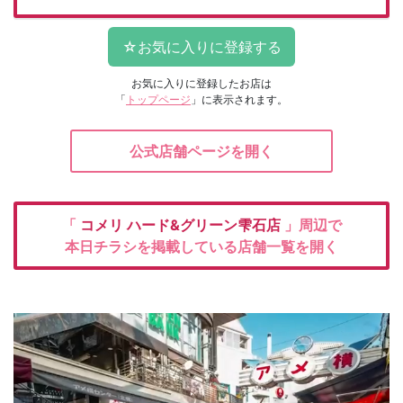
お気に入りに登録したお店は
「
トップページ
」に表示されます。
公式店舗ページを開く
「
コメリ
ハード&グリーン雫石店
」周辺で
本日チラシを掲載している店舗一覧を開く