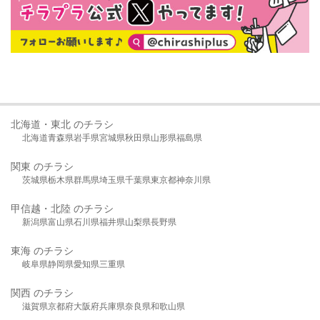
北海道・東北 のチラシ
北海道
青森県
岩手県
宮城県
秋田県
山形県
福島県
関東 のチラシ
茨城県
栃木県
群馬県
埼玉県
千葉県
東京都
神奈川県
甲信越・北陸 のチラシ
新潟県
富山県
石川県
福井県
山梨県
長野県
東海 のチラシ
岐阜県
静岡県
愛知県
三重県
関西 のチラシ
滋賀県
京都府
大阪府
兵庫県
奈良県
和歌山県