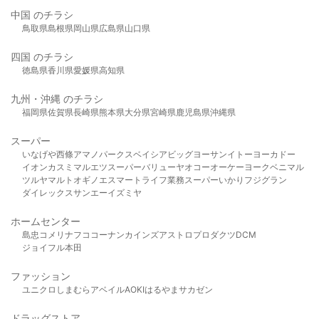
中国 のチラシ
鳥取県
島根県
岡山県
広島県
山口県
四国 のチラシ
徳島県
香川県
愛媛県
高知県
九州・沖縄 のチラシ
福岡県
佐賀県
長崎県
熊本県
大分県
宮崎県
鹿児島県
沖縄県
スーパー
いなげや
西條
アマノパークス
ベイシア
ビッグヨーサン
イトーヨーカドー
イオン
カスミ
マルエツ
スーパーバリュー
ヤオコー
オーケー
ヨークベニマル
ツルヤ
マルト
オギノ
エスマート
ライフ
業務スーパー
いかり
フジグラン
ダイレックス
サンエー
イズミヤ
ホームセンター
島忠
コメリ
ナフコ
コーナン
カインズ
アストロプロダクツ
DCM
ジョイフル本田
ファッション
ユニクロ
しまむら
アベイル
AOKI
はるやま
サカゼン
ドラッグストア