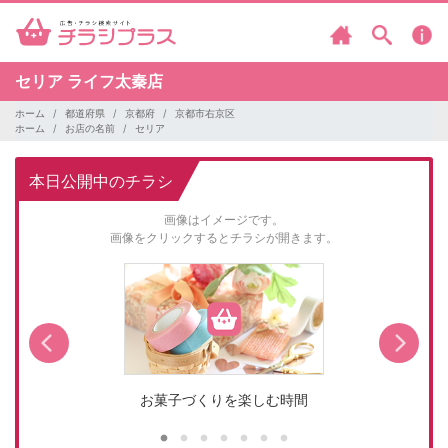
セリア
ライフ太秦店
ホーム
都道府県
京都府
京都市右京区
ホーム
お店の名前
セリア
本日公開中のチラシ
画像はイメージです。
画像をクリックするとチラシが開きます。
お菓子づくりを楽しむ時間