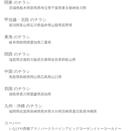
関東 のチラシ
茨城県
栃木県
群馬県
埼玉県
千葉県
東京都
神奈川県
甲信越・北陸 のチラシ
新潟県
富山県
石川県
福井県
山梨県
長野県
東海 のチラシ
岐阜県
静岡県
愛知県
三重県
関西 のチラシ
滋賀県
京都府
大阪府
兵庫県
奈良県
和歌山県
中国 のチラシ
鳥取県
島根県
岡山県
広島県
山口県
四国 のチラシ
徳島県
香川県
愛媛県
高知県
九州・沖縄 のチラシ
福岡県
佐賀県
長崎県
熊本県
大分県
宮崎県
鹿児島県
沖縄県
スーパー
いなげや
西條
アマノパークス
ベイシア
ビッグヨーサン
イトーヨーカドー