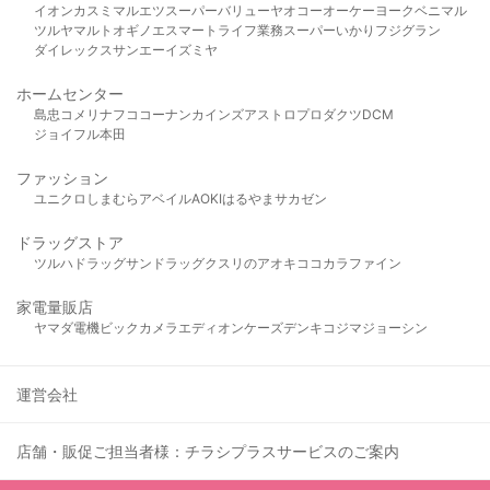
イオン
カスミ
マルエツ
スーパーバリュー
ヤオコー
オーケー
ヨークベニマル
ツルヤ
マルト
オギノ
エスマート
ライフ
業務スーパー
いかり
フジグラン
ダイレックス
サンエー
イズミヤ
ホームセンター
島忠
コメリ
ナフコ
コーナン
カインズ
アストロプロダクツ
DCM
ジョイフル本田
ファッション
ユニクロ
しまむら
アベイル
AOKI
はるやま
サカゼン
ドラッグストア
ツルハドラッグ
サンドラッグ
クスリのアオキ
ココカラファイン
家電量販店
ヤマダ電機
ビックカメラ
エディオン
ケーズデンキ
コジマ
ジョーシン
運営会社
店舗・販促ご担当者様：チラシプラスサービスのご案内