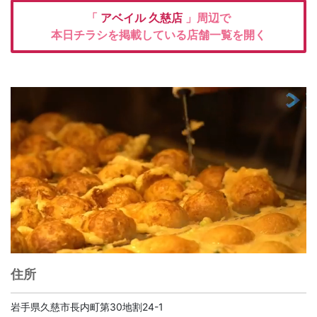
「
アベイル
久慈店
」周辺で
本日チラシを掲載している店舗一覧を開く
住所
岩手県久慈市長内町第30地割24-1