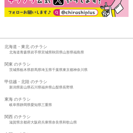
北海道・東北 のチラシ
北海道
青森県
岩手県
宮城県
秋田県
山形県
福島県
関東 のチラシ
茨城県
栃木県
群馬県
埼玉県
千葉県
東京都
神奈川県
甲信越・北陸 のチラシ
新潟県
富山県
石川県
福井県
山梨県
長野県
東海 のチラシ
岐阜県
静岡県
愛知県
三重県
関西 のチラシ
滋賀県
京都府
大阪府
兵庫県
奈良県
和歌山県