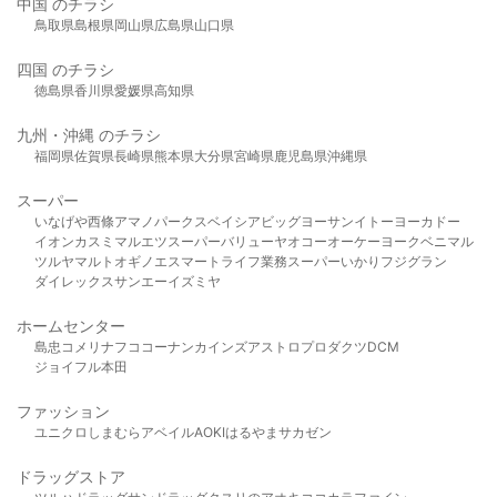
中国 のチラシ
鳥取県
島根県
岡山県
広島県
山口県
四国 のチラシ
徳島県
香川県
愛媛県
高知県
九州・沖縄 のチラシ
福岡県
佐賀県
長崎県
熊本県
大分県
宮崎県
鹿児島県
沖縄県
スーパー
いなげや
西條
アマノパークス
ベイシア
ビッグヨーサン
イトーヨーカドー
イオン
カスミ
マルエツ
スーパーバリュー
ヤオコー
オーケー
ヨークベニマル
ツルヤ
マルト
オギノ
エスマート
ライフ
業務スーパー
いかり
フジグラン
ダイレックス
サンエー
イズミヤ
ホームセンター
島忠
コメリ
ナフコ
コーナン
カインズ
アストロプロダクツ
DCM
ジョイフル本田
ファッション
ユニクロ
しまむら
アベイル
AOKI
はるやま
サカゼン
ドラッグストア