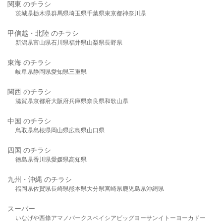
関東 のチラシ
茨城県
栃木県
群馬県
埼玉県
千葉県
東京都
神奈川県
甲信越・北陸 のチラシ
新潟県
富山県
石川県
福井県
山梨県
長野県
東海 のチラシ
岐阜県
静岡県
愛知県
三重県
関西 のチラシ
滋賀県
京都府
大阪府
兵庫県
奈良県
和歌山県
中国 のチラシ
鳥取県
島根県
岡山県
広島県
山口県
四国 のチラシ
徳島県
香川県
愛媛県
高知県
九州・沖縄 のチラシ
福岡県
佐賀県
長崎県
熊本県
大分県
宮崎県
鹿児島県
沖縄県
スーパー
いなげや
西條
アマノパークス
ベイシア
ビッグヨーサン
イトーヨーカドー