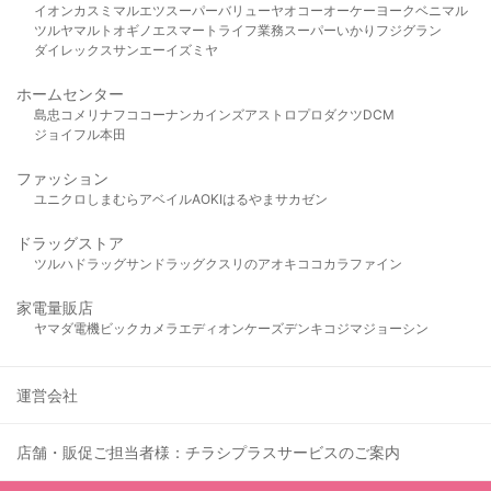
イオン
カスミ
マルエツ
スーパーバリュー
ヤオコー
オーケー
ヨークベニマル
ツルヤ
マルト
オギノ
エスマート
ライフ
業務スーパー
いかり
フジグラン
ダイレックス
サンエー
イズミヤ
ホームセンター
島忠
コメリ
ナフコ
コーナン
カインズ
アストロプロダクツ
DCM
ジョイフル本田
ファッション
ユニクロ
しまむら
アベイル
AOKI
はるやま
サカゼン
ドラッグストア
ツルハドラッグ
サンドラッグ
クスリのアオキ
ココカラファイン
家電量販店
ヤマダ電機
ビックカメラ
エディオン
ケーズデンキ
コジマ
ジョーシン
運営会社
店舗・販促ご担当者様：チラシプラスサービスのご案内