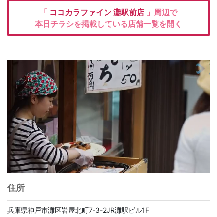
「
ココカラファイン
灘駅前店
」周辺で
本日チラシを掲載している店舗一覧を開く
住所
兵庫県神戸市灘区岩屋北町7-3-2JR灘駅ビル1F