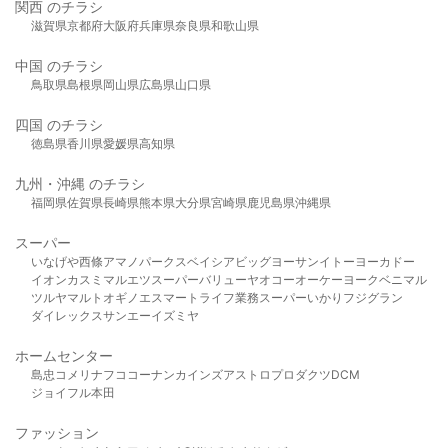
関西 のチラシ
滋賀県
京都府
大阪府
兵庫県
奈良県
和歌山県
中国 のチラシ
鳥取県
島根県
岡山県
広島県
山口県
四国 のチラシ
徳島県
香川県
愛媛県
高知県
九州・沖縄 のチラシ
福岡県
佐賀県
長崎県
熊本県
大分県
宮崎県
鹿児島県
沖縄県
スーパー
いなげや
西條
アマノパークス
ベイシア
ビッグヨーサン
イトーヨーカドー
イオン
カスミ
マルエツ
スーパーバリュー
ヤオコー
オーケー
ヨークベニマル
ツルヤ
マルト
オギノ
エスマート
ライフ
業務スーパー
いかり
フジグラン
ダイレックス
サンエー
イズミヤ
ホームセンター
島忠
コメリ
ナフコ
コーナン
カインズ
アストロプロダクツ
DCM
ジョイフル本田
ファッション