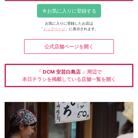
お気に入りに登録したお店は
「
トップページ
」に表示されます。
公式店舗ページを開く
「
DCM
安芸白島店
」周辺で
本日チラシを掲載している店舗一覧を開く