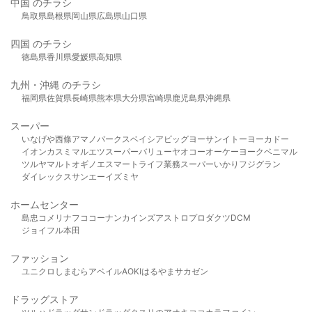
中国 のチラシ
鳥取県
島根県
岡山県
広島県
山口県
四国 のチラシ
徳島県
香川県
愛媛県
高知県
九州・沖縄 のチラシ
福岡県
佐賀県
長崎県
熊本県
大分県
宮崎県
鹿児島県
沖縄県
スーパー
いなげや
西條
アマノパークス
ベイシア
ビッグヨーサン
イトーヨーカドー
イオン
カスミ
マルエツ
スーパーバリュー
ヤオコー
オーケー
ヨークベニマル
ツルヤ
マルト
オギノ
エスマート
ライフ
業務スーパー
いかり
フジグラン
ダイレックス
サンエー
イズミヤ
ホームセンター
島忠
コメリ
ナフコ
コーナン
カインズ
アストロプロダクツ
DCM
ジョイフル本田
ファッション
ユニクロ
しまむら
アベイル
AOKI
はるやま
サカゼン
ドラッグストア