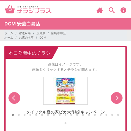
DCM
安芸白島店
ホーム
都道府県
広島県
広島市中区
ホーム
お店の名前
DCM
本日公開中のチラシ
画像はイメージです。
画像をクリックするとチラシが開きます。
クイックル夏の家ピカ大作戦!キャンペーン