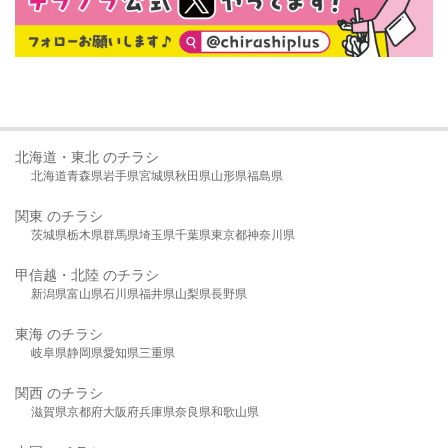
北海道・東北 のチラシ
北海道
青森県
岩手県
宮城県
秋田県
山形県
福島県
関東 のチラシ
茨城県
栃木県
群馬県
埼玉県
千葉県
東京都
神奈川県
甲信越・北陸 のチラシ
新潟県
富山県
石川県
福井県
山梨県
長野県
東海 のチラシ
岐阜県
静岡県
愛知県
三重県
関西 のチラシ
滋賀県
京都府
大阪府
兵庫県
奈良県
和歌山県