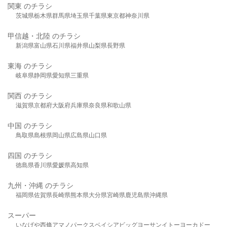
関東 のチラシ
茨城県
栃木県
群馬県
埼玉県
千葉県
東京都
神奈川県
甲信越・北陸 のチラシ
新潟県
富山県
石川県
福井県
山梨県
長野県
東海 のチラシ
岐阜県
静岡県
愛知県
三重県
関西 のチラシ
滋賀県
京都府
大阪府
兵庫県
奈良県
和歌山県
中国 のチラシ
鳥取県
島根県
岡山県
広島県
山口県
四国 のチラシ
徳島県
香川県
愛媛県
高知県
九州・沖縄 のチラシ
福岡県
佐賀県
長崎県
熊本県
大分県
宮崎県
鹿児島県
沖縄県
スーパー
いなげや
西條
アマノパークス
ベイシア
ビッグヨーサン
イトーヨーカドー