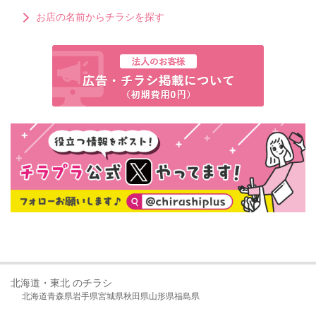
お店の名前からチラシを探す
北海道・東北 のチラシ
北海道
青森県
岩手県
宮城県
秋田県
山形県
福島県