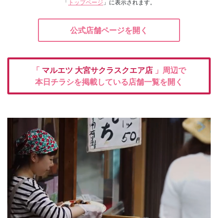
「
トップページ
」に表示されます。
公式店舗ページを開く
「
マルエツ
大宮サクラスクエア店
」周辺で
本日チラシを掲載している店舗一覧を開く