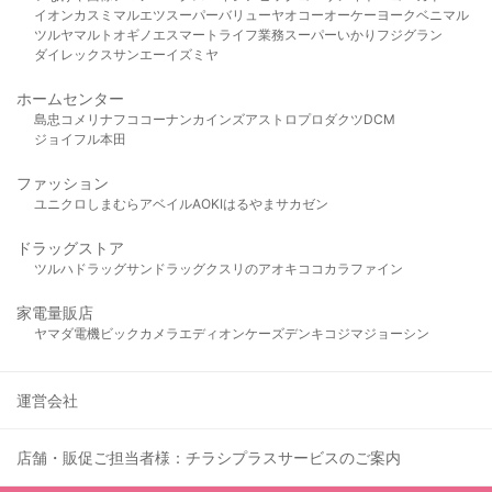
イオン
カスミ
マルエツ
スーパーバリュー
ヤオコー
オーケー
ヨークベニマル
ツルヤ
マルト
オギノ
エスマート
ライフ
業務スーパー
いかり
フジグラン
ダイレックス
サンエー
イズミヤ
ホームセンター
島忠
コメリ
ナフコ
コーナン
カインズ
アストロプロダクツ
DCM
ジョイフル本田
ファッション
ユニクロ
しまむら
アベイル
AOKI
はるやま
サカゼン
ドラッグストア
ツルハドラッグ
サンドラッグ
クスリのアオキ
ココカラファイン
家電量販店
ヤマダ電機
ビックカメラ
エディオン
ケーズデンキ
コジマ
ジョーシン
運営会社
店舗・販促ご担当者様：チラシプラスサービスのご案内