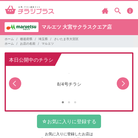
マルエツ
大宮サクラスクエア店
ホーム
都道府県
埼玉県
さいたま市大宮区
ホーム
お店の名前
マルエツ
本日公開中のチラシ
8/4号チラシ
マ
お気に入りに登録したお店は