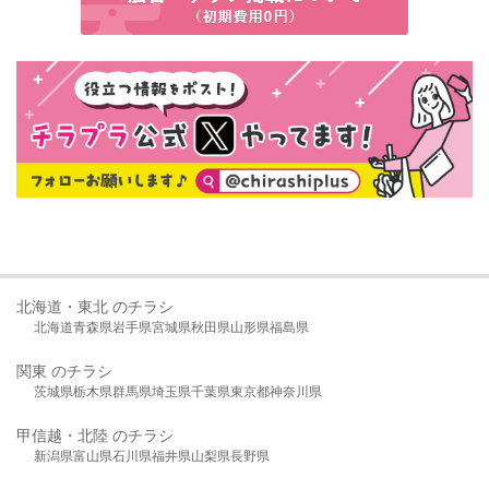
北海道・東北 のチラシ
北海道
青森県
岩手県
宮城県
秋田県
山形県
福島県
関東 のチラシ
茨城県
栃木県
群馬県
埼玉県
千葉県
東京都
神奈川県
甲信越・北陸 のチラシ
新潟県
富山県
石川県
福井県
山梨県
長野県