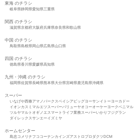
東海 のチラシ
岐阜県
静岡県
愛知県
三重県
関西 のチラシ
滋賀県
京都府
大阪府
兵庫県
奈良県
和歌山県
中国 のチラシ
鳥取県
島根県
岡山県
広島県
山口県
四国 のチラシ
徳島県
香川県
愛媛県
高知県
九州・沖縄 のチラシ
福岡県
佐賀県
長崎県
熊本県
大分県
宮崎県
鹿児島県
沖縄県
スーパー
いなげや
西條
アマノパークス
ベイシア
ビッグヨーサン
イトーヨーカドー
イオン
カスミ
マルエツ
スーパーバリュー
ヤオコー
オーケー
ヨークベニマル
ツルヤ
マルト
オギノ
エスマート
ライフ
業務スーパー
いかり
フジグラン
ダイレックス
サンエー
イズミヤ
ホームセンター
島忠
コメリ
ナフコ
コーナン
カインズ
アストロプロダクツ
DCM