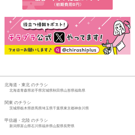
北海道・東北 のチラシ
北海道
青森県
岩手県
宮城県
秋田県
山形県
福島県
関東 のチラシ
茨城県
栃木県
群馬県
埼玉県
千葉県
東京都
神奈川県
甲信越・北陸 のチラシ
新潟県
富山県
石川県
福井県
山梨県
長野県