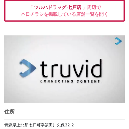
「
ツルハドラッグ
七戸店
」周辺で
本日チラシを掲載している店舗一覧を開く
住所
青森県上北郡七戸町字笊田川久保32-2