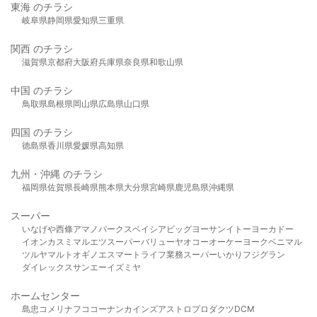
東海 のチラシ
岐阜県
静岡県
愛知県
三重県
関西 のチラシ
滋賀県
京都府
大阪府
兵庫県
奈良県
和歌山県
中国 のチラシ
鳥取県
島根県
岡山県
広島県
山口県
四国 のチラシ
徳島県
香川県
愛媛県
高知県
九州・沖縄 のチラシ
福岡県
佐賀県
長崎県
熊本県
大分県
宮崎県
鹿児島県
沖縄県
スーパー
いなげや
西條
アマノパークス
ベイシア
ビッグヨーサン
イトーヨーカドー
イオン
カスミ
マルエツ
スーパーバリュー
ヤオコー
オーケー
ヨークベニマル
ツルヤ
マルト
オギノ
エスマート
ライフ
業務スーパー
いかり
フジグラン
ダイレックス
サンエー
イズミヤ
ホームセンター
島忠
コメリ
ナフコ
コーナン
カインズ
アストロプロダクツ
DCM