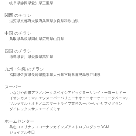
岐阜県
静岡県
愛知県
三重県
関西 のチラシ
滋賀県
京都府
大阪府
兵庫県
奈良県
和歌山県
中国 のチラシ
鳥取県
島根県
岡山県
広島県
山口県
四国 のチラシ
徳島県
香川県
愛媛県
高知県
九州・沖縄 のチラシ
福岡県
佐賀県
長崎県
熊本県
大分県
宮崎県
鹿児島県
沖縄県
スーパー
いなげや
西條
アマノパークス
ベイシア
ビッグヨーサン
イトーヨーカドー
イオン
カスミ
マルエツ
スーパーバリュー
ヤオコー
オーケー
ヨークベニマル
ツルヤ
マルト
オギノ
エスマート
ライフ
業務スーパー
いかり
フジグラン
ダイレックス
サンエー
イズミヤ
ホームセンター
島忠
コメリ
ナフコ
コーナン
カインズ
アストロプロダクツ
DCM
ジョイフル本田