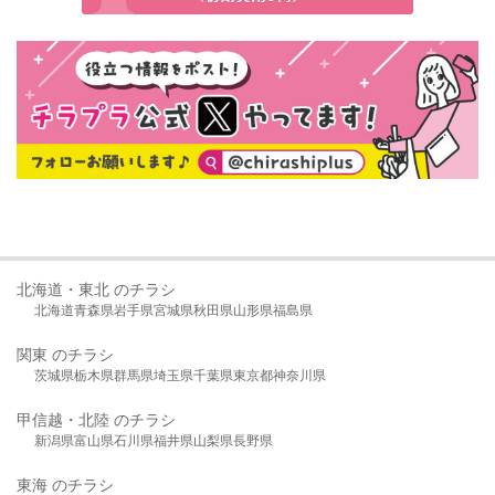
北海道・東北 のチラシ
北海道
青森県
岩手県
宮城県
秋田県
山形県
福島県
関東 のチラシ
茨城県
栃木県
群馬県
埼玉県
千葉県
東京都
神奈川県
甲信越・北陸 のチラシ
新潟県
富山県
石川県
福井県
山梨県
長野県
東海 のチラシ