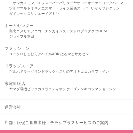
イオン
カスミ
マルエツ
スーパーバリュー
ヤオコー
オーケー
ヨークベニマル
ツルヤ
マルト
オギノ
エスマート
ライフ
業務スーパー
いかり
フジグラン
ダイレックス
サンエー
イズミヤ
ホームセンター
島忠
コメリ
ナフコ
コーナン
カインズ
アストロプロダクツ
DCM
ジョイフル本田
ファッション
ユニクロ
しまむら
アベイル
AOKI
はるやま
サカゼン
ドラッグストア
ツルハドラッグ
サンドラッグ
クスリのアオキ
ココカラファイン
家電量販店
ヤマダ電機
ビックカメラ
エディオン
ケーズデンキ
コジマ
ジョーシン
運営会社
店舗・販促ご担当者様：チラシプラスサービスのご案内