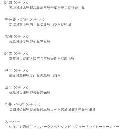
関東 のチラシ
茨城県
栃木県
群馬県
埼玉県
千葉県
東京都
神奈川県
甲信越・北陸 のチラシ
新潟県
富山県
石川県
福井県
山梨県
長野県
東海 のチラシ
岐阜県
静岡県
愛知県
三重県
関西 のチラシ
滋賀県
京都府
大阪府
兵庫県
奈良県
和歌山県
中国 のチラシ
鳥取県
島根県
岡山県
広島県
山口県
四国 のチラシ
徳島県
香川県
愛媛県
高知県
九州・沖縄 のチラシ
福岡県
佐賀県
長崎県
熊本県
大分県
宮崎県
鹿児島県
沖縄県
スーパー
いなげや
西條
アマノパークス
ベイシア
ビッグヨーサン
イトーヨーカドー