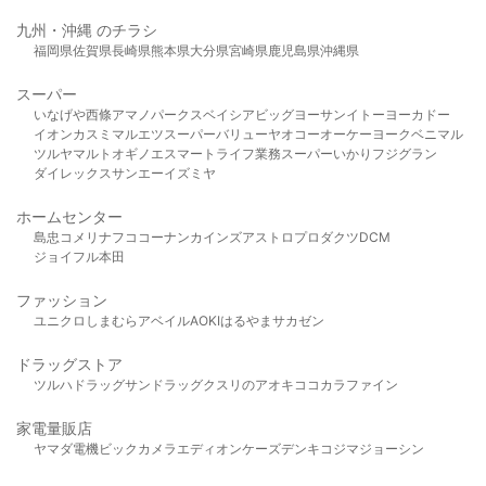
九州・沖縄 のチラシ
福岡県
佐賀県
長崎県
熊本県
大分県
宮崎県
鹿児島県
沖縄県
スーパー
いなげや
西條
アマノパークス
ベイシア
ビッグヨーサン
イトーヨーカドー
イオン
カスミ
マルエツ
スーパーバリュー
ヤオコー
オーケー
ヨークベニマル
ツルヤ
マルト
オギノ
エスマート
ライフ
業務スーパー
いかり
フジグラン
ダイレックス
サンエー
イズミヤ
ホームセンター
島忠
コメリ
ナフコ
コーナン
カインズ
アストロプロダクツ
DCM
ジョイフル本田
ファッション
ユニクロ
しまむら
アベイル
AOKI
はるやま
サカゼン
ドラッグストア
ツルハドラッグ
サンドラッグ
クスリのアオキ
ココカラファイン
家電量販店
ヤマダ電機
ビックカメラ
エディオン
ケーズデンキ
コジマ
ジョーシン