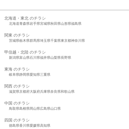
北海道・東北 のチラシ
北海道
青森県
岩手県
宮城県
秋田県
山形県
福島県
関東 のチラシ
茨城県
栃木県
群馬県
埼玉県
千葉県
東京都
神奈川県
甲信越・北陸 のチラシ
新潟県
富山県
石川県
福井県
山梨県
長野県
東海 のチラシ
岐阜県
静岡県
愛知県
三重県
関西 のチラシ
滋賀県
京都府
大阪府
兵庫県
奈良県
和歌山県
中国 のチラシ
鳥取県
島根県
岡山県
広島県
山口県
四国 のチラシ
徳島県
香川県
愛媛県
高知県