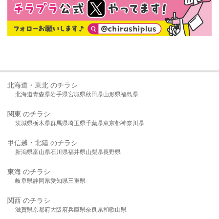
北海道・東北 のチラシ
北海道
青森県
岩手県
宮城県
秋田県
山形県
福島県
関東 のチラシ
茨城県
栃木県
群馬県
埼玉県
千葉県
東京都
神奈川県
甲信越・北陸 のチラシ
新潟県
富山県
石川県
福井県
山梨県
長野県
東海 のチラシ
岐阜県
静岡県
愛知県
三重県
関西 のチラシ
滋賀県
京都府
大阪府
兵庫県
奈良県
和歌山県