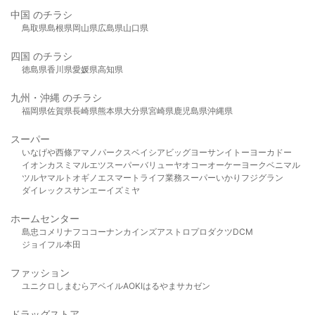
中国 のチラシ
鳥取県
島根県
岡山県
広島県
山口県
四国 のチラシ
徳島県
香川県
愛媛県
高知県
九州・沖縄 のチラシ
福岡県
佐賀県
長崎県
熊本県
大分県
宮崎県
鹿児島県
沖縄県
スーパー
いなげや
西條
アマノパークス
ベイシア
ビッグヨーサン
イトーヨーカドー
イオン
カスミ
マルエツ
スーパーバリュー
ヤオコー
オーケー
ヨークベニマル
ツルヤ
マルト
オギノ
エスマート
ライフ
業務スーパー
いかり
フジグラン
ダイレックス
サンエー
イズミヤ
ホームセンター
島忠
コメリ
ナフコ
コーナン
カインズ
アストロプロダクツ
DCM
ジョイフル本田
ファッション
ユニクロ
しまむら
アベイル
AOKI
はるやま
サカゼン
ドラッグストア