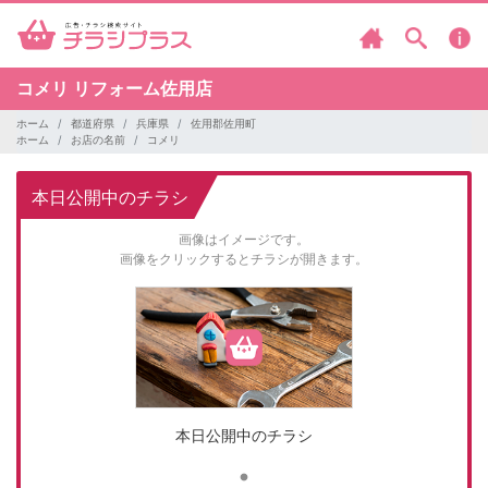
コメリ
リフォーム佐用店
ホーム
都道府県
兵庫県
佐用郡佐用町
ホーム
お店の名前
コメリ
本日公開中のチラシ
画像はイメージです。
画像をクリックするとチラシが開きます。
本日公開中のチラシ