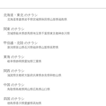
北海道・東北 のチラシ
北海道
青森県
岩手県
宮城県
秋田県
山形県
福島県
関東 のチラシ
茨城県
栃木県
群馬県
埼玉県
千葉県
東京都
神奈川県
甲信越・北陸 のチラシ
新潟県
富山県
石川県
福井県
山梨県
長野県
東海 のチラシ
岐阜県
静岡県
愛知県
三重県
関西 のチラシ
滋賀県
京都府
大阪府
兵庫県
奈良県
和歌山県
中国 のチラシ
鳥取県
島根県
岡山県
広島県
山口県
四国 のチラシ
徳島県
香川県
愛媛県
高知県