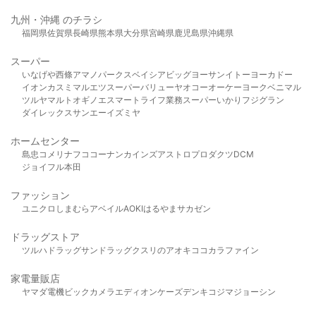
九州・沖縄 のチラシ
福岡県
佐賀県
長崎県
熊本県
大分県
宮崎県
鹿児島県
沖縄県
スーパー
いなげや
西條
アマノパークス
ベイシア
ビッグヨーサン
イトーヨーカドー
イオン
カスミ
マルエツ
スーパーバリュー
ヤオコー
オーケー
ヨークベニマル
ツルヤ
マルト
オギノ
エスマート
ライフ
業務スーパー
いかり
フジグラン
ダイレックス
サンエー
イズミヤ
ホームセンター
島忠
コメリ
ナフコ
コーナン
カインズ
アストロプロダクツ
DCM
ジョイフル本田
ファッション
ユニクロ
しまむら
アベイル
AOKI
はるやま
サカゼン
ドラッグストア
ツルハドラッグ
サンドラッグ
クスリのアオキ
ココカラファイン
家電量販店
ヤマダ電機
ビックカメラ
エディオン
ケーズデンキ
コジマ
ジョーシン