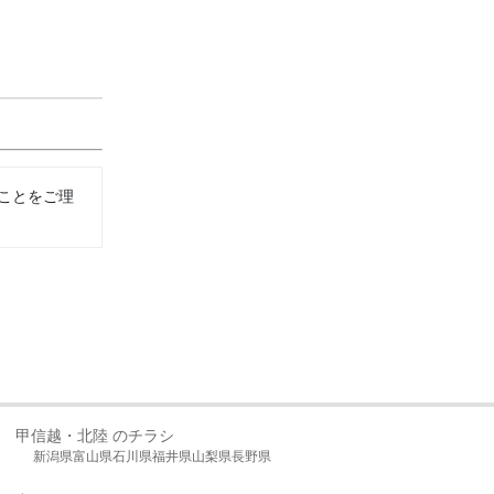
ことをご理
甲信越・北陸 のチラシ
新潟県
富山県
石川県
福井県
山梨県
長野県