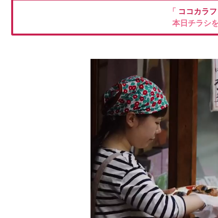
「
ココカラフ
本日チラシ