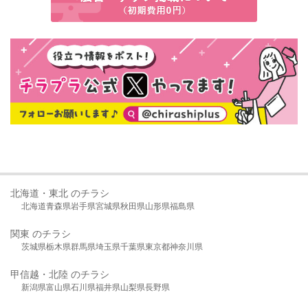
北海道・東北 のチラシ
北海道
青森県
岩手県
宮城県
秋田県
山形県
福島県
関東 のチラシ
茨城県
栃木県
群馬県
埼玉県
千葉県
東京都
神奈川県
甲信越・北陸 のチラシ
新潟県
富山県
石川県
福井県
山梨県
長野県