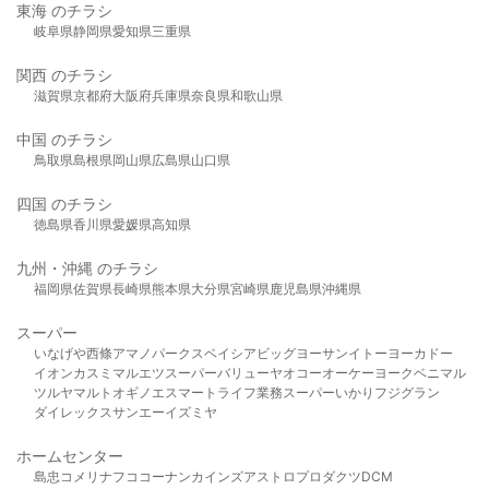
東海 のチラシ
岐阜県
静岡県
愛知県
三重県
関西 のチラシ
滋賀県
京都府
大阪府
兵庫県
奈良県
和歌山県
中国 のチラシ
鳥取県
島根県
岡山県
広島県
山口県
四国 のチラシ
徳島県
香川県
愛媛県
高知県
九州・沖縄 のチラシ
福岡県
佐賀県
長崎県
熊本県
大分県
宮崎県
鹿児島県
沖縄県
スーパー
いなげや
西條
アマノパークス
ベイシア
ビッグヨーサン
イトーヨーカドー
イオン
カスミ
マルエツ
スーパーバリュー
ヤオコー
オーケー
ヨークベニマル
ツルヤ
マルト
オギノ
エスマート
ライフ
業務スーパー
いかり
フジグラン
ダイレックス
サンエー
イズミヤ
ホームセンター
島忠
コメリ
ナフコ
コーナン
カインズ
アストロプロダクツ
DCM