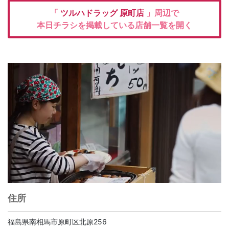
「
ツルハドラッグ
原町店
」周辺で
本日チラシを掲載している店舗一覧を開く
住所
福島県南相馬市原町区北原256