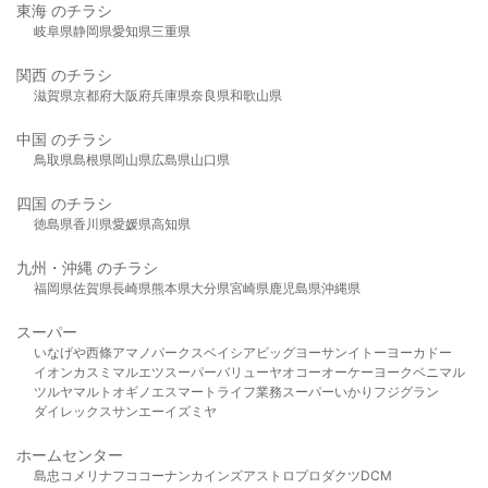
東海 のチラシ
岐阜県
静岡県
愛知県
三重県
関西 のチラシ
滋賀県
京都府
大阪府
兵庫県
奈良県
和歌山県
中国 のチラシ
鳥取県
島根県
岡山県
広島県
山口県
四国 のチラシ
徳島県
香川県
愛媛県
高知県
九州・沖縄 のチラシ
福岡県
佐賀県
長崎県
熊本県
大分県
宮崎県
鹿児島県
沖縄県
スーパー
いなげや
西條
アマノパークス
ベイシア
ビッグヨーサン
イトーヨーカドー
イオン
カスミ
マルエツ
スーパーバリュー
ヤオコー
オーケー
ヨークベニマル
ツルヤ
マルト
オギノ
エスマート
ライフ
業務スーパー
いかり
フジグラン
ダイレックス
サンエー
イズミヤ
ホームセンター
島忠
コメリ
ナフコ
コーナン
カインズ
アストロプロダクツ
DCM