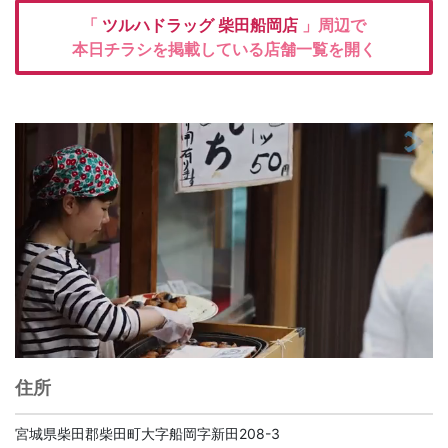
「
ツルハドラッグ
柴田船岡店
」周辺で
本日チラシを掲載している店舗一覧を開く
住所
宮城県柴田郡柴田町大字船岡字新田208-3