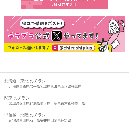
北海道・東北 のチラシ
北海道
青森県
岩手県
宮城県
秋田県
山形県
福島県
関東 のチラシ
茨城県
栃木県
群馬県
埼玉県
千葉県
東京都
神奈川県
甲信越・北陸 のチラシ
新潟県
富山県
石川県
福井県
山梨県
長野県