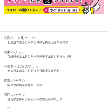
北海道・東北 のチラシ
北海道
青森県
岩手県
宮城県
秋田県
山形県
福島県
関東 のチラシ
茨城県
栃木県
群馬県
埼玉県
千葉県
東京都
神奈川県
甲信越・北陸 のチラシ
新潟県
富山県
石川県
福井県
山梨県
長野県
東海 のチラシ
岐阜県
静岡県
愛知県
三重県
関西 のチラシ
滋賀県
京都府
大阪府
兵庫県
奈良県
和歌山県