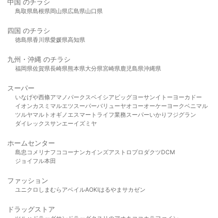
中国 のチラシ
鳥取県
島根県
岡山県
広島県
山口県
四国 のチラシ
徳島県
香川県
愛媛県
高知県
九州・沖縄 のチラシ
福岡県
佐賀県
長崎県
熊本県
大分県
宮崎県
鹿児島県
沖縄県
スーパー
いなげや
西條
アマノパークス
ベイシア
ビッグヨーサン
イトーヨーカドー
イオン
カスミ
マルエツ
スーパーバリュー
ヤオコー
オーケー
ヨークベニマル
ツルヤ
マルト
オギノ
エスマート
ライフ
業務スーパー
いかり
フジグラン
ダイレックス
サンエー
イズミヤ
ホームセンター
島忠
コメリ
ナフコ
コーナン
カインズ
アストロプロダクツ
DCM
ジョイフル本田
ファッション
ユニクロ
しまむら
アベイル
AOKI
はるやま
サカゼン
ドラッグストア