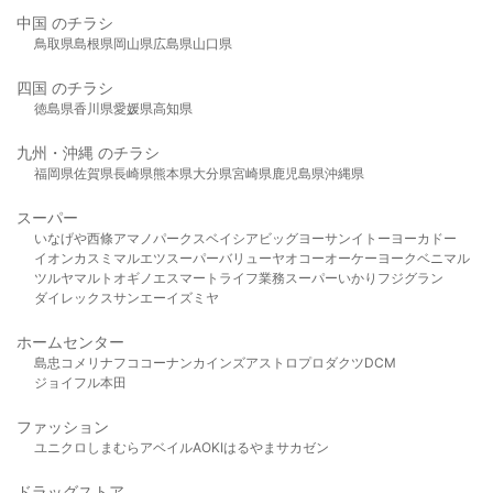
中国 のチラシ
鳥取県
島根県
岡山県
広島県
山口県
四国 のチラシ
徳島県
香川県
愛媛県
高知県
九州・沖縄 のチラシ
福岡県
佐賀県
長崎県
熊本県
大分県
宮崎県
鹿児島県
沖縄県
スーパー
いなげや
西條
アマノパークス
ベイシア
ビッグヨーサン
イトーヨーカドー
イオン
カスミ
マルエツ
スーパーバリュー
ヤオコー
オーケー
ヨークベニマル
ツルヤ
マルト
オギノ
エスマート
ライフ
業務スーパー
いかり
フジグラン
ダイレックス
サンエー
イズミヤ
ホームセンター
島忠
コメリ
ナフコ
コーナン
カインズ
アストロプロダクツ
DCM
ジョイフル本田
ファッション
ユニクロ
しまむら
アベイル
AOKI
はるやま
サカゼン
ドラッグストア