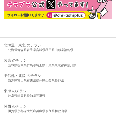
北海道・東北 のチラシ
北海道
青森県
岩手県
宮城県
秋田県
山形県
福島県
関東 のチラシ
茨城県
栃木県
群馬県
埼玉県
千葉県
東京都
神奈川県
甲信越・北陸 のチラシ
新潟県
富山県
石川県
福井県
山梨県
長野県
東海 のチラシ
岐阜県
静岡県
愛知県
三重県
関西 のチラシ
滋賀県
京都府
大阪府
兵庫県
奈良県
和歌山県