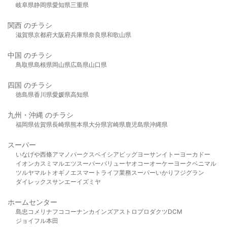
岐阜県
静岡県
愛知県
三重県
関西 のチラシ
滋賀県
京都府
大阪府
兵庫県
奈良県
和歌山県
中国 のチラシ
鳥取県
島根県
岡山県
広島県
山口県
四国 のチラシ
徳島県
香川県
愛媛県
高知県
九州・沖縄 のチラシ
福岡県
佐賀県
長崎県
熊本県
大分県
宮崎県
鹿児島県
沖縄県
スーパー
いなげや
西條
アマノパークス
ベイシア
ビッグヨーサン
イトーヨーカドー
イオン
カスミ
マルエツ
スーパーバリュー
ヤオコー
オーケー
ヨークベニマル
ツルヤ
マルト
オギノ
エスマート
ライフ
業務スーパー
いかり
フジグラン
ダイレックス
サンエー
イズミヤ
ホームセンター
島忠
コメリ
ナフコ
コーナン
カインズ
アストロプロダクツ
DCM
ジョイフル本田