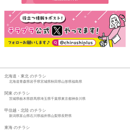
北海道・東北 のチラシ
北海道
青森県
岩手県
宮城県
秋田県
山形県
福島県
関東 のチラシ
茨城県
栃木県
群馬県
埼玉県
千葉県
東京都
神奈川県
甲信越・北陸 のチラシ
新潟県
富山県
石川県
福井県
山梨県
長野県
東海 のチラシ