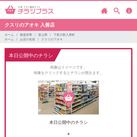
クスリのアオキ
入善店
ホーム
都道府県
富山県
下新川郡入善町
ホーム
お店の名前
クスリのアオキ
本日公開中のチラシ
画像はイメージです。
画像をクリックするとチラシが開きます。
本日公開中のチラシ