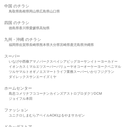
中国 のチラシ
鳥取県
島根県
岡山県
広島県
山口県
四国 のチラシ
徳島県
香川県
愛媛県
高知県
九州・沖縄 のチラシ
福岡県
佐賀県
長崎県
熊本県
大分県
宮崎県
鹿児島県
沖縄県
スーパー
いなげや
西條
アマノパークス
ベイシア
ビッグヨーサン
イトーヨーカドー
イオン
カスミ
マルエツ
スーパーバリュー
ヤオコー
オーケー
ヨークベニマル
ツルヤ
マルト
オギノ
エスマート
ライフ
業務スーパー
いかり
フジグラン
ダイレックス
サンエー
イズミヤ
ホームセンター
島忠
コメリ
ナフコ
コーナン
カインズ
アストロプロダクツ
DCM
ジョイフル本田
ファッション
ユニクロ
しまむら
アベイル
AOKI
はるやま
サカゼン
ドラッグストア