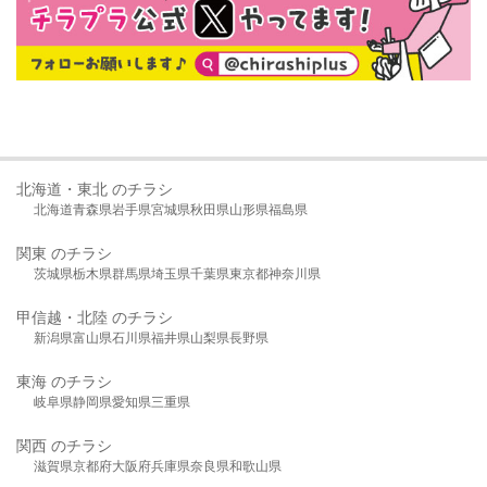
北海道・東北 のチラシ
北海道
青森県
岩手県
宮城県
秋田県
山形県
福島県
関東 のチラシ
茨城県
栃木県
群馬県
埼玉県
千葉県
東京都
神奈川県
甲信越・北陸 のチラシ
新潟県
富山県
石川県
福井県
山梨県
長野県
東海 のチラシ
岐阜県
静岡県
愛知県
三重県
関西 のチラシ
滋賀県
京都府
大阪府
兵庫県
奈良県
和歌山県