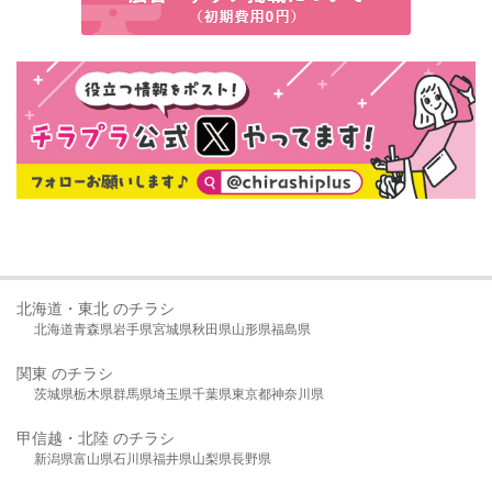
北海道・東北 のチラシ
北海道
青森県
岩手県
宮城県
秋田県
山形県
福島県
関東 のチラシ
茨城県
栃木県
群馬県
埼玉県
千葉県
東京都
神奈川県
甲信越・北陸 のチラシ
新潟県
富山県
石川県
福井県
山梨県
長野県