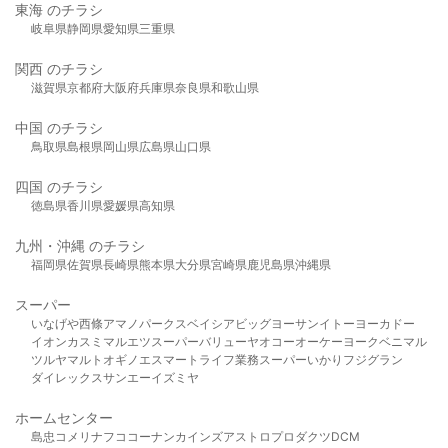
東海 のチラシ
岐阜県
静岡県
愛知県
三重県
関西 のチラシ
滋賀県
京都府
大阪府
兵庫県
奈良県
和歌山県
中国 のチラシ
鳥取県
島根県
岡山県
広島県
山口県
四国 のチラシ
徳島県
香川県
愛媛県
高知県
九州・沖縄 のチラシ
福岡県
佐賀県
長崎県
熊本県
大分県
宮崎県
鹿児島県
沖縄県
スーパー
いなげや
西條
アマノパークス
ベイシア
ビッグヨーサン
イトーヨーカドー
イオン
カスミ
マルエツ
スーパーバリュー
ヤオコー
オーケー
ヨークベニマル
ツルヤ
マルト
オギノ
エスマート
ライフ
業務スーパー
いかり
フジグラン
ダイレックス
サンエー
イズミヤ
ホームセンター
島忠
コメリ
ナフコ
コーナン
カインズ
アストロプロダクツ
DCM