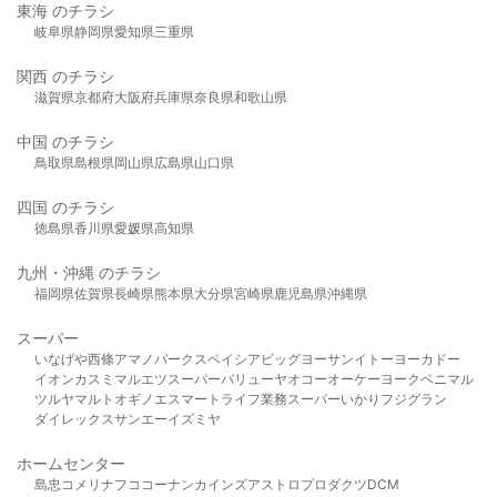
東海 のチラシ
岐阜県
静岡県
愛知県
三重県
関西 のチラシ
滋賀県
京都府
大阪府
兵庫県
奈良県
和歌山県
中国 のチラシ
鳥取県
島根県
岡山県
広島県
山口県
四国 のチラシ
徳島県
香川県
愛媛県
高知県
九州・沖縄 のチラシ
福岡県
佐賀県
長崎県
熊本県
大分県
宮崎県
鹿児島県
沖縄県
スーパー
いなげや
西條
アマノパークス
ベイシア
ビッグヨーサン
イトーヨーカドー
イオン
カスミ
マルエツ
スーパーバリュー
ヤオコー
オーケー
ヨークベニマル
ツルヤ
マルト
オギノ
エスマート
ライフ
業務スーパー
いかり
フジグラン
ダイレックス
サンエー
イズミヤ
ホームセンター
島忠
コメリ
ナフコ
コーナン
カインズ
アストロプロダクツ
DCM