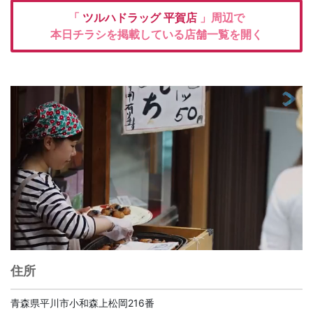
「
ツルハドラッグ
平賀店
」周辺で
本日チラシを掲載している店舗一覧を開く
住所
青森県平川市小和森上松岡216番