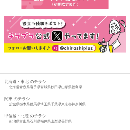
北海道・東北 のチラシ
北海道
青森県
岩手県
宮城県
秋田県
山形県
福島県
関東 のチラシ
茨城県
栃木県
群馬県
埼玉県
千葉県
東京都
神奈川県
甲信越・北陸 のチラシ
新潟県
富山県
石川県
福井県
山梨県
長野県